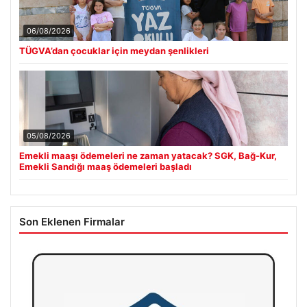
06/08/2026
TÜGVA’dan çocuklar için meydan şenlikleri
05/08/2026
Emekli maaşı ödemeleri ne zaman yatacak? SGK, Bağ-Kur,
Emekli Sandığı maaş ödemeleri başladı
Son Eklenen Firmalar