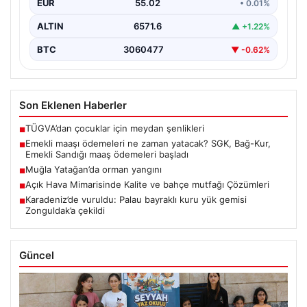
EUR
55.02
• 0.01%
ALTIN
6571.6
▲ +1.22%
BTC
3060477
▼ -0.62%
Son Eklenen Haberler
TÜGVA’dan çocuklar için meydan şenlikleri
■
Emekli maaşı ödemeleri ne zaman yatacak? SGK, Bağ-Kur,
■
Emekli Sandığı maaş ödemeleri başladı
Muğla Yatağan’da orman yangını
■
Açık Hava Mimarisinde Kalite ve bahçe mutfağı Çözümleri
■
Karadeniz’de vuruldu: Palau bayraklı kuru yük gemisi
■
Zonguldak’a çekildi
Güncel