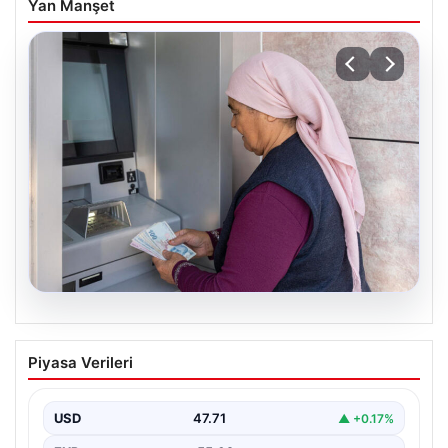
Yan Manşet
05.08.2026
Emekli maaşı ödemeleri ne zaman
Piyasa Verileri
yatacak? SGK, Bağ-Kur, Emekli Sandığı
maaş ödemeleri başladı
USD
47.71
▲ +0.17%