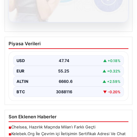
08.08.2026
Kelebek.Org İle Çevrim içi İletişimin
Piyasa Verileri
Sertifikalı Adresi Ve Chat Deneyimi
İnternet ortamında kullanıcıların kaliteli bir biçimde
iletişim kurması ciddi bir hassasiyet ifade etmektedir.
USD
47.74
▲ +0.18%
Günümüzde…
EUR
55.25
▲ +0.32%
ALTIN
6660.6
▲ +2.59%
BTC
3088116
▼ -0.20%
Son Eklenen Haberler
Chelsea, Hazırlık Maçında Milan’ı Farklı Geçti
■
Kelebek.Org İle Çevrim içi İletişimin Sertifikalı Adresi Ve Chat
■