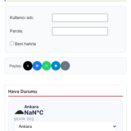
Kullanıcı adı:
Parola:
Beni hatırla
Paylaş:
Hava Durumu
☁
Ankara
NaN°C
ŞEHIR SEÇ