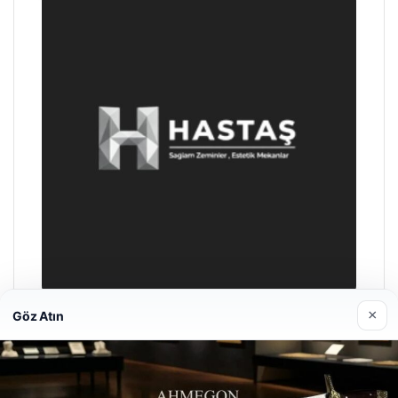
×
Göz Atın
Hastaş Beton
26/05/2026