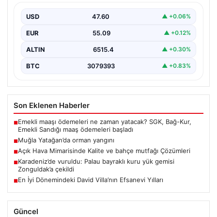
USD
47.60
▲ +0.06%
EUR
55.09
▲ +0.12%
ALTIN
6515.4
▲ +0.30%
BTC
3079393
▲ +0.83%
Son Eklenen Haberler
Emekli maaşı ödemeleri ne zaman yatacak? SGK, Bağ-Kur,
■
Emekli Sandığı maaş ödemeleri başladı
Muğla Yatağan’da orman yangını
■
Açık Hava Mimarisinde Kalite ve bahçe mutfağı Çözümleri
■
Karadeniz’de vuruldu: Palau bayraklı kuru yük gemisi
■
Zonguldak’a çekildi
En İyi Dönemindeki David Villa’nın Efsanevi Yılları
■
Güncel