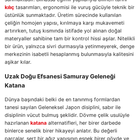
kılıç
tasarımları, ergonomisi ile vuruş gücüyle teknik bir
üstünlük sunmaktadır. Üretim sürecinde kullanılan
çeliğin homojen yapısı, kırılmaya karşı mukavemeti
artırırken, tutuş kısmında istifade yol alınan doğal
materyaller sahibine tam bir kontrol hissi aşılar. Nitelikli
bir ürün, yalnızca sivri durmasıyla yetinmeyerek, denge
merkezinin isabetli hesaplanmış bulunmasıyla kalitesini
aşikar kılar.
Uzak Doğu Efsanesi Samuray Geleneği
Katana
Dünya başındaki belki de en tanınmış formlardan
tanesi sayılan Geleneksel Japon disiplini, sabır ile
disiplinin vücut bulmuş şeklidir. Dövme çelik usulüyle
hazırlanan
katana
alternatifleri, her birer darbede
binlerce senelik birer hikayeyi anlatır. Bu değerli
parçalar, sert bir ağız yapısının esnek birer gövde ve