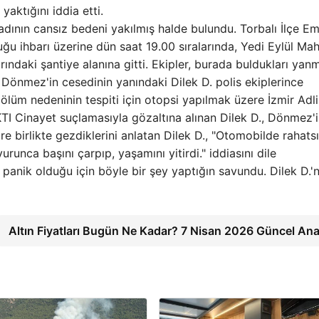
yaktığını iddia etti.
adının cansız bedeni yakılmış halde bulundu. Torbalı İlçe E
ğu ihbarı üzerine dün saat 19.00 sıralarında, Yedi Eylül Mah
ndaki şantiye alanına gitti. Ekipler, burada buldukları yanm
Dönmez'in cesedinin yanındaki Dilek D. polis ekiplerince
ölüm nedeninin tespiti için otopsi yapılmak üzere İzmir Adli
I Cinayet suçlamasıyla gözaltına alınan Dilek D., Dönmez'
e birlikte gezdiklerini anlatan Dilek D., "Otomobilde rahatsı
runca başını çarpıp, yaşamını yitirdi." iddiasını dile
, panik olduğu için böyle bir şey yaptığın savundu. Dilek D.'n
Altın Fiyatları Bugün Ne Kadar? 7 Nisan 2026 Güncel Ana