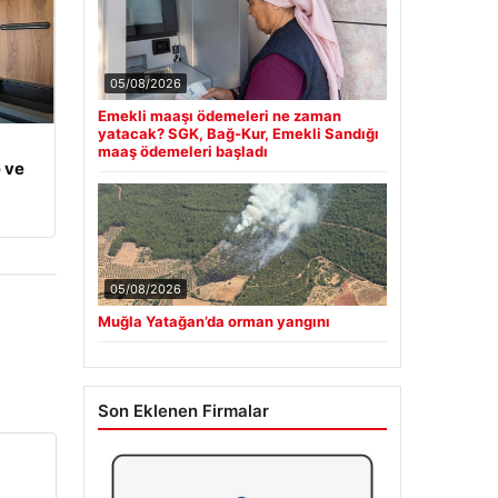
05/08/2026
Emekli maaşı ödemeleri ne zaman
yatacak? SGK, Bağ-Kur, Emekli Sandığı
maaş ödemeleri başladı
 ve
05/08/2026
Muğla Yatağan’da orman yangını
Son Eklenen Firmalar