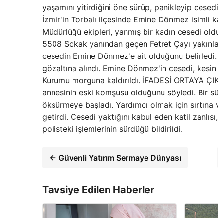
yaşamını yitirdiğini öne sürüp, panikleyip cesedi 
İzmir'in Torbalı ilçesinde Emine Dönmez isimli k
Müdürlüğü ekipleri, yanmış bir kadın cesedi oldu
5508 Sokak yanından geçen Fetret Çayı yakınları
cesedin Emine Dönmez'e ait olduğunu belirledi. 
gözaltına alındı. Emine Dönmez'in cesedi, kesin 
Kurumu morguna kaldırıldı. İFADESİ ORTAYA ÇIKT
annesinin eski komşusu olduğunu söyledi. Bir sür
öksürmeye başladı. Yardımcı olmak için sırtına vu
getirdi. Cesedi yaktığını kabul eden katil zanlısı
polisteki işlemlerinin sürdüğü bildirildi.
← Güvenli Yatırım Sermaye Dünyası
Tavsiye Edilen Haberler