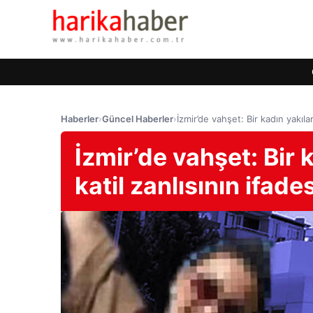
Haberler
›
Güncel Haberler
›
İzmir’de vahşet: Bir kadın yakılar
İzmir’de vahşet: Bir 
katil zanlısının ifade