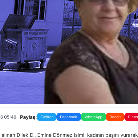
Paylaş:
26 05:40
Twitter
Facebook
WhatsApp
Reddit
Pinte
a alınan Dilek D., Emine Dönmez isimli kadının başını vurarak