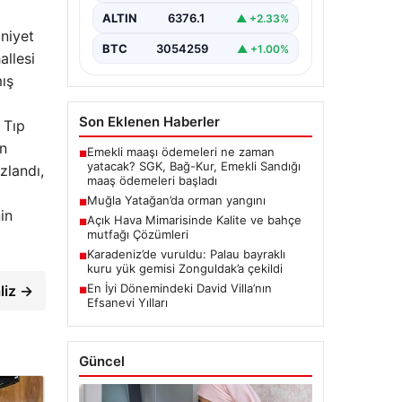
ALTIN
6376.1
▲ +2.33%
mniyet
BTC
3054259
▲ +1.00%
allesi
ış
Son Eklenen Haberler
 Tıp
in
Emekli maaşı ödemeleri ne zaman
■
yatacak? SGK, Bağ-Kur, Emekli Sandığı
zlandı,
maaş ödemeleri başladı
Muğla Yatağan’da orman yangını
■
in
Açık Hava Mimarisinde Kalite ve bahçe
■
mutfağı Çözümleri
Karadeniz’de vuruldu: Palau bayraklı
■
kuru yük gemisi Zonguldak’a çekildi
En İyi Dönemindeki David Villa’nın
liz →
■
Efsanevi Yılları
Güncel