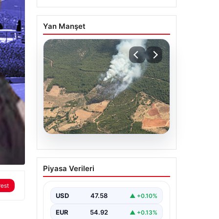
Yan Manşet
05.08.2026
Muğla Yatağan’da orman
Piyasa Verileri
yangını
rest
USD
47.58
▲ +0.10%
EUR
54.92
▲ +0.13%