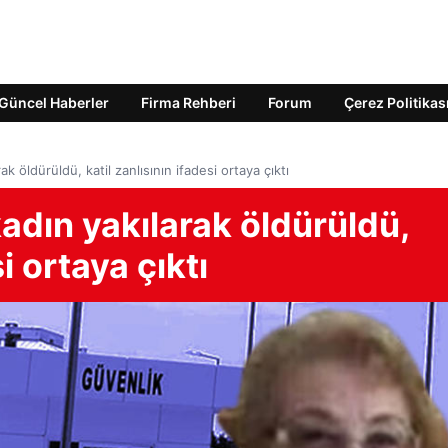
Güncel Haberler
Firma Rehberi
Forum
Çerez Politikas
ak öldürüldü, katil zanlısının ifadesi ortaya çıktı
kadın yakılarak öldürüldü,
si ortaya çıktı