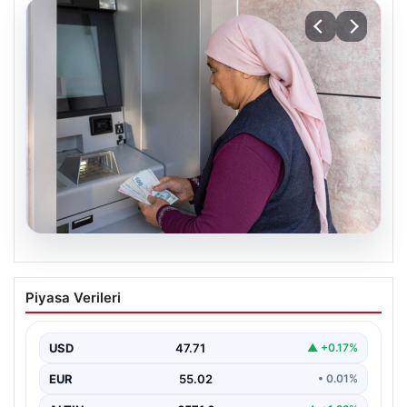
05.08.2026
Emekli maaşı ödemeleri ne zaman
Piyasa Verileri
yatacak? SGK, Bağ-Kur, Emekli Sandığı
maaş ödemeleri başladı
USD
47.71
▲ +0.17%
EUR
55.02
• 0.01%