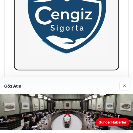
Hastaş Beton
×
Göz Atın
26/05/2026
Güncel Haberler
Web sitemizi nasıl kullandığınızı daha iyi anlayabilmek,
deneyiminizi kişiselleştirmek ve geliştirmek amacıyla çerezler