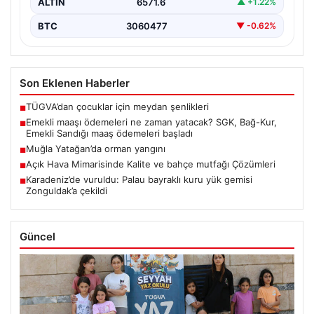
ALTIN
6571.6
▲ +1.22%
BTC
3060477
▼ -0.62%
Son Eklenen Haberler
TÜGVA’dan çocuklar için meydan şenlikleri
■
Emekli maaşı ödemeleri ne zaman yatacak? SGK, Bağ-Kur,
■
Emekli Sandığı maaş ödemeleri başladı
Muğla Yatağan’da orman yangını
■
Açık Hava Mimarisinde Kalite ve bahçe mutfağı Çözümleri
■
Karadeniz’de vuruldu: Palau bayraklı kuru yük gemisi
■
Zonguldak’a çekildi
Güncel