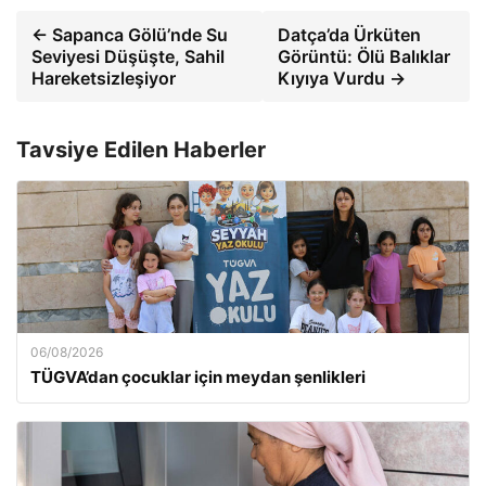
← Sapanca Gölü’nde Su
Datça’da Ürküten
Seviyesi Düşüşte, Sahil
Görüntü: Ölü Balıklar
Hareketsizleşiyor
Kıyıya Vurdu →
Tavsiye Edilen Haberler
06/08/2026
TÜGVA’dan çocuklar için meydan şenlikleri