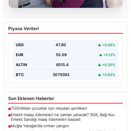
05.08.2026
Emekli maaşı ödemeleri ne zaman
Piyasa Verileri
yatacak? SGK, Bağ-Kur, Emekli Sandığı
maaş ödemeleri başladı
USD
47.60
▲ +0.06%
EUR
55.09
▲ +0.12%
ALTIN
6515.4
▲ +0.30%
BTC
3079393
▲ +0.83%
Son Eklenen Haberler
TÜGVA’dan çocuklar için meydan şenlikleri
■
Emekli maaşı ödemeleri ne zaman yatacak? SGK, Bağ-Kur,
■
Emekli Sandığı maaş ödemeleri başladı
Muğla Yatağan’da orman yangını
■