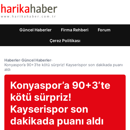
Güncel Haberler
Firma Rehberi
Forum
Çerez Politikası
Haberler
›
Güncel Haberler
›
Konyaspor’a 90+3’te kötü sürpriz! Kayserispor son dakikada puanı
aldı
Konyaspor’a 90+3’te
kötü sürpriz!
Kayserispor son
dakikada puanı aldı