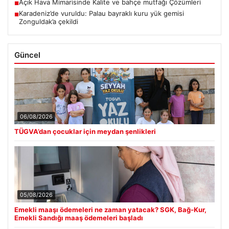
Açık Hava Mimarisinde Kalite ve bahçe mutfağı Çözümleri
■
Karadeniz’de vuruldu: Palau bayraklı kuru yük gemisi
■
Zonguldak’a çekildi
Güncel
06/08/2026
TÜGVA’dan çocuklar için meydan şenlikleri
05/08/2026
Emekli maaşı ödemeleri ne zaman yatacak? SGK, Bağ-Kur,
Emekli Sandığı maaş ödemeleri başladı