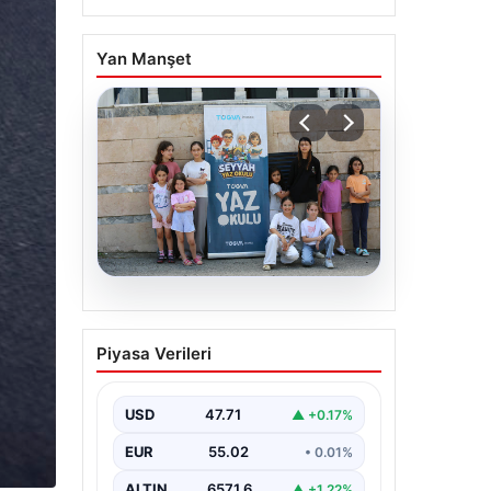
Yan Manşet
06.08.2026
TÜGVA’dan çocuklar için
Piyasa Verileri
meydan şenlikleri
USD
47.71
▲ +0.17%
EUR
55.02
• 0.01%
ALTIN
6571.6
▲ +1.22%