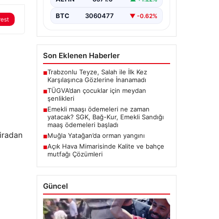
BTC
3060477
▼ -0.62%
rest
Son Eklenen Haberler
Trabzonlu Teyze, Salah ile İlk Kez
■
Karşılaşınca Gözlerine İnanamadı
TÜGVA’dan çocuklar için meydan
■
şenlikleri
Emekli maaşı ödemeleri ne zaman
■
yatacak? SGK, Bağ-Kur, Emekli Sandığı
maaş ödemeleri başladı
liradan
Muğla Yatağan’da orman yangını
■
Açık Hava Mimarisinde Kalite ve bahçe
■
mutfağı Çözümleri
Güncel