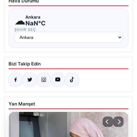
Hava Durumu
☁
Ankara
NaN°C
ŞEHIR SEÇ
Bizi Takip Edin
Yan Manşet