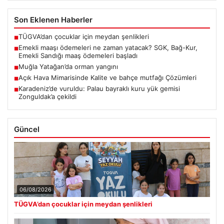
Son Eklenen Haberler
TÜGVA’dan çocuklar için meydan şenlikleri
■
Emekli maaşı ödemeleri ne zaman yatacak? SGK, Bağ-Kur,
■
Emekli Sandığı maaş ödemeleri başladı
Muğla Yatağan’da orman yangını
■
Açık Hava Mimarisinde Kalite ve bahçe mutfağı Çözümleri
■
Karadeniz’de vuruldu: Palau bayraklı kuru yük gemisi
■
Zonguldak’a çekildi
Güncel
06/08/2026
TÜGVA’dan çocuklar için meydan şenlikleri