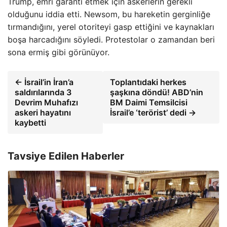
Trump, emri garanti etmek için askerlerin gerekli
olduğunu iddia etti. Newsom, bu hareketin gerginliğe
tırmandığını, yerel otoriteyi gasp ettiğini ve kaynakları
boşa harcadığını söyledi. Protestolar o zamandan beri
sona ermiş gibi görünüyor.
← İsrail’in İran’a
Toplantıdaki herkes
saldırılarında 3
şaşkına döndü! ABD’nin
Devrim Muhafızı
BM Daimi Temsilcisi
askeri hayatını
İsrail’e ‘terörist’ dedi →
kaybetti
Tavsiye Edilen Haberler