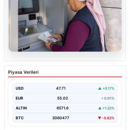
05.08.2026
Emekli maaşı ödemeleri ne zaman
Piyasa Verileri
yatacak? SGK, Bağ-Kur, Emekli Sandığı
maaş ödemeleri başladı
USD
47.71
▲ +0.17%
EUR
55.02
• 0.01%
ALTIN
6571.6
▲ +1.22%
BTC
3060477
▼ -0.62%