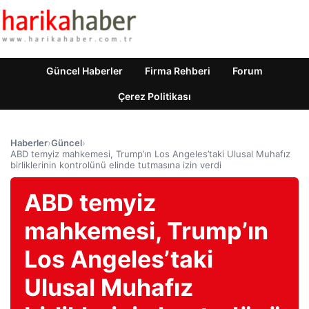
Güncel Haberler
Firma Rehberi
Forum
Çerez Politikası
Haberler
›
Güncel
›
ABD temyiz mahkemesi, Trump’ın Los Angeles’taki Ulusal Muhafız
birliklerinin kontrolünü elinde tutmasına izin verdi
ABD temyiz
mahkemesi, Trump’ın
Los Angeles’taki
Ulusal Muhafız