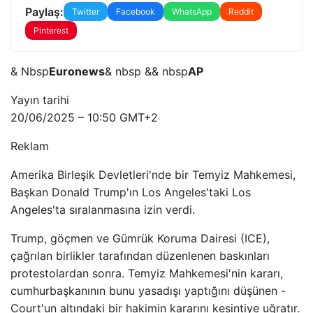
Paylaş:
Twitter
Facebook
WhatsApp
Reddit
Pinterest
& Nbsp
Euronews
& nbsp && nbsp
AP
Yayın tarihi
20/06/2025 – 10:50 GMT+2
Reklam
Amerika Birleşik Devletleri'nde bir Temyiz Mahkemesi,
Başkan Donald Trump'ın Los Angeles'taki Los
Angeles'ta sıralanmasına izin verdi.
Trump, göçmen ve Gümrük Koruma Dairesi (ICE),
çağrılan birlikler tarafından düzenlenen baskınları
protestolardan sonra. Temyiz Mahkemesi'nin kararı,
cumhurbaşkanının bunu yasadışı yaptığını düşünen -
Court'un altındaki bir hakimin kararını kesintiye uğratır.