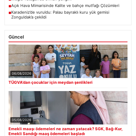
Açık Hava Mimarisinde Kalite ve bahçe mutfağı Çözümleri
■
Karadeniz’de vuruldu: Palau bayraklı kuru yük gemisi
■
Zonguldak’a çekildi
Güncel
06/08/2026
TÜGVA’dan çocuklar için meydan şenlikleri
05/08/2026
Emekli maaşı ödemeleri ne zaman yatacak? SGK, Bağ-Kur,
Emekli Sandığı maaş ödemeleri başladı