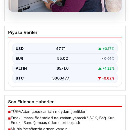
05.08.2026
Emekli maaşı ödemeleri ne zaman
Piyasa Verileri
yatacak? SGK, Bağ-Kur, Emekli Sandığı
maaş ödemeleri başladı
USD
47.71
▲ +0.17%
EUR
55.02
• 0.01%
ALTIN
6571.6
▲ +1.22%
BTC
3060477
▼ -0.62%
Son Eklenen Haberler
TÜGVA’dan çocuklar için meydan şenlikleri
■
Emekli maaşı ödemeleri ne zaman yatacak? SGK, Bağ-Kur,
■
Emekli Sandığı maaş ödemeleri başladı
Muğla Yatağan’da orman yangını
■