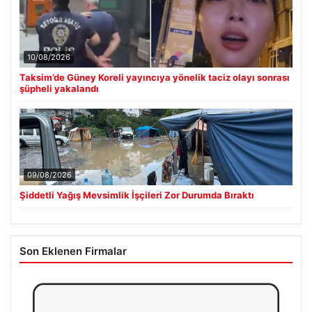
10/08/2026
Taksim’de Güney Koreli yayıncıya yönelik taciz olayı sonrası
şüpheli yakalandı
09/08/2026
Şiddetli Yağış Mevsimlik İşçileri Zor Durumda Bıraktı
Son Eklenen Firmalar