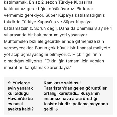
katılmamak. En az 2 sezon Türkiye Kupası'na
katılmamız gerektiğini düşünüyoruz. Bir karar
vermemiz gerekiyor. Süper Kupa'ya katılamadığınız
takdirde Türkiye Kupası'na ve Süper Kupa'ya
katılamazsınız. Sorun değil. Daha da önemlisi 3 ay ile 1
yıl arasında bir hak mahrumiyeti yaşanıyor.
Muhtemelen bizi ele geçirdiklerinde gitmemize izin
vermeyecekler. Bunun çok büyük bir finansal maliyete
yol açıp açmayacağını bilmiyoruz. Hiçbir gelirinin
olmadığını biliyoruz. “Etkinliğin tamamı için yapılan
masrafları karşılamak zorundayız.”
← Yüzlerce
Kamikaze saldırısı!
evin yanarak
Tataristan'dan gelen görüntüler
kül olduğu
ortalığı karıştırdı… Rusya'nın
Hawaii'de bu
insansız hava aracı ürettiği
ev nasıl
tesiste bir dizi patlama meydana
ayakta kaldı?
geldi →