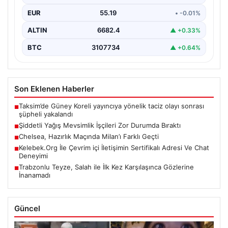
için…
EUR
55.19
• -0.01%
ALTIN
6682.4
▲ +0.33%
BTC
3107734
▲ +0.64%
Son Eklenen Haberler
Taksim’de Güney Koreli yayıncıya yönelik taciz olayı sonrası
■
şüpheli yakalandı
Şiddetli Yağış Mevsimlik İşçileri Zor Durumda Bıraktı
■
Chelsea, Hazırlık Maçında Milan’ı Farklı Geçti
■
Kelebek.Org İle Çevrim içi İletişimin Sertifikalı Adresi Ve Chat
■
Deneyimi
Trabzonlu Teyze, Salah ile İlk Kez Karşılaşınca Gözlerine
■
İnanamadı
Güncel