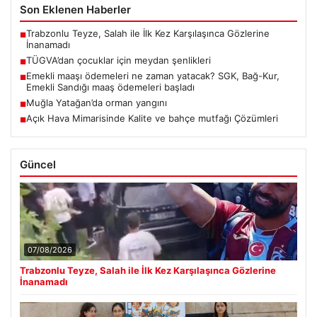
Son Eklenen Haberler
Trabzonlu Teyze, Salah ile İlk Kez Karşılaşınca Gözlerine
■
İnanamadı
TÜGVA’dan çocuklar için meydan şenlikleri
■
Emekli maaşı ödemeleri ne zaman yatacak? SGK, Bağ-Kur,
■
Emekli Sandığı maaş ödemeleri başladı
Muğla Yatağan’da orman yangını
■
Açık Hava Mimarisinde Kalite ve bahçe mutfağı Çözümleri
■
Güncel
07/08/2026
Trabzonlu Teyze, Salah ile İlk Kez Karşılaşınca Gözlerine
İnanamadı