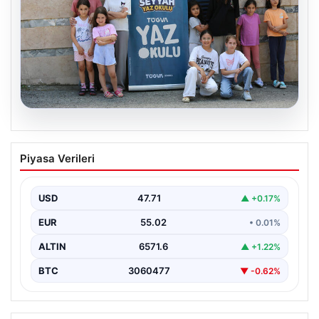
06.08.2026
TÜGVA’dan çocuklar için meydan
Piyasa Verileri
şenlikleri
USD
47.71
▲ +0.17%
EUR
55.02
• 0.01%
ALTIN
6571.6
▲ +1.22%
BTC
3060477
▼ -0.62%