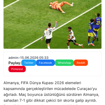
admin
•
15.06.2026 05:33
Paylaş:
Twitter
Facebook
WhatsApp
Reddit
Pinterest
Almanya, FIFA Dünya Kupası 2026 elemeleri
kapsamında gerçekleştirilen mücadelede Curaçao’yu
ağırladı. Maç boyunca üstünlüğünü sürdüren Almanya,
sahadan 7-1 gibi dikkat çekici bir skorla galip ayrıldı.