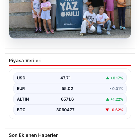
06.08.2026
TÜGVA’dan çocuklar için meydan
Piyasa Verileri
şenlikleri
USD
47.71
▲ +0.17%
EUR
55.02
• 0.01%
ALTIN
6571.6
▲ +1.22%
BTC
3060477
▼ -0.62%
Son Eklenen Haberler