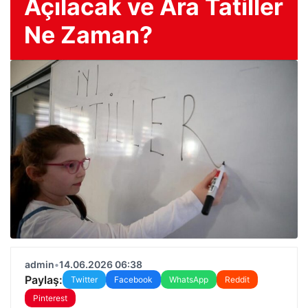
Açılacak ve Ara Tatiller
Ne Zaman?
admin
•
14.06.2026 06:38
Paylaş:
Twitter
Facebook
WhatsApp
Reddit
Pinterest