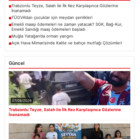
Trabzonlu Teyze, Salah ile İlk Kez Karşılaşınca Gözlerine
■
İnanamadı
TÜGVA’dan çocuklar için meydan şenlikleri
■
Emekli maaşı ödemeleri ne zaman yatacak? SGK, Bağ-Kur,
■
Emekli Sandığı maaş ödemeleri başladı
Muğla Yatağan’da orman yangını
■
Açık Hava Mimarisinde Kalite ve bahçe mutfağı Çözümleri
■
Güncel
07/08/2026
Trabzonlu Teyze, Salah ile İlk Kez Karşılaşınca Gözlerine
İnanamadı