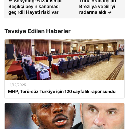
← Sosyolog-Yazar İsmail
Türk ihracatçıları
Beşikçi beyin kanaması
Brezilya ve Şili’yi
geçirdi! Hayati riski var
radarına aldı →
Tavsiye Edilen Haberler
11/12/2025
MHP, Terörsüz Türkiye için 120 sayfalık rapor sundu