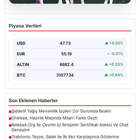
08.08.2026
Chelsea, Hazırlık Maçında Milan’ı Farklı
Piyasa Verileri
Geçti
İngiliz ekibi Chelsea, yeni sezon hazırlıklarını
sürdürdüğü dönemde önemli rakiplerinden Milan ile
USD
47.73
▲ +0.02%
karşı karşıya…
EUR
55.19
• -0.01%
ALTIN
6682.4
▲ +0.33%
BTC
3107734
▲ +0.64%
Son Eklenen Haberler
Şiddetli Yağış Mevsimlik İşçileri Zor Durumda Bıraktı
■
Chelsea, Hazırlık Maçında Milan’ı Farklı Geçti
■
Kelebek.Org İle Çevrim içi İletişimin Sertifikalı Adresi Ve Chat
■
Deneyimi
Trabzonlu Teyze, Salah ile İlk Kez Karşılaşınca Gözlerine
■