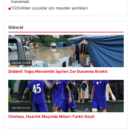
İnanamadı
TÜGVA’dan çocuklar için meydan şenlikleri
■
Güncel
09/08/2026
Şiddetli Yağış Mevsimlik İşçileri Zor Durumda Bıraktı
08/08/2026
Chelsea, Hazırlık Maçında Milan’ı Farklı Geçti