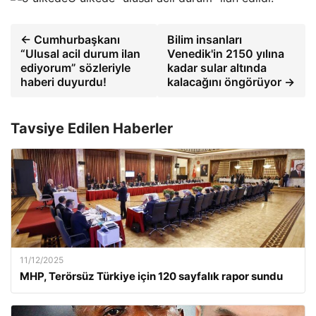
← Cumhurbaşkanı
Bilim insanları
“Ulusal acil durum ilan
Venedik'in 2150 yılına
ediyorum” sözleriyle
kadar sular altında
haberi duyurdu!
kalacağını öngörüyor →
Tavsiye Edilen Haberler
11/12/2025
MHP, Terörsüz Türkiye için 120 sayfalık rapor sundu