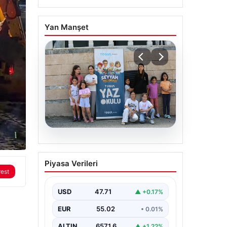
Yan Manşet
06.08.2026
TÜGVA’dan çocuklar için
Piyasa Verileri
meydan şenlikleri
rest
USD
47.71
▲ +0.17%
EUR
55.02
• 0.01%
ALTIN
6571.6
▲ +1.22%