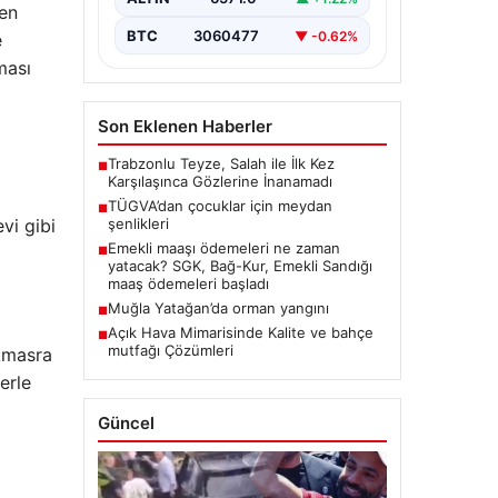
len
BTC
3060477
▼ -0.62%
e
ması
Son Eklenen Haberler
Trabzonlu Teyze, Salah ile İlk Kez
■
Karşılaşınca Gözlerine İnanamadı
TÜGVA’dan çocuklar için meydan
■
vi gibi
şenlikleri
Emekli maaşı ödemeleri ne zaman
■
yatacak? SGK, Bağ-Kur, Emekli Sandığı
maaş ödemeleri başladı
Muğla Yatağan’da orman yangını
■
Açık Hava Mimarisinde Kalite ve bahçe
■
mutfağı Çözümleri
 Amasra
erle
Güncel