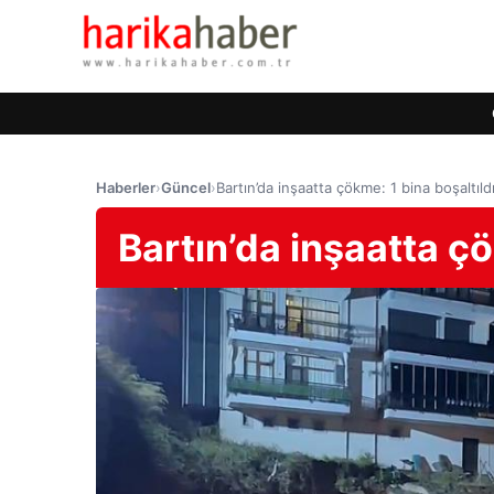
Haberler
›
Güncel
›
Bartın’da inşaatta çökme: 1 bina boşaltıld
Bartın’da inşaatta çö