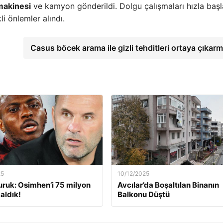
makinesi
ve kamyon gönderildi. Dolgu çalışmaları hızla başla
i önlemler alındı.
Casus böcek arama ile gizli tehditleri ortaya çıkar
25
10/12/2025
ruk: Osimhen’i 75 milyon
Avcılar’da Boşaltılan Binanın
aldık!
Balkonu Düştü