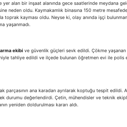
de yer alan bir inşaat alanında gece saatlerinde meydana ge
esine neden oldu. Kaymakamlık binasına 150 metre mesafed
da toprak kayması oldu. Neyse ki, olay anında işçi bulunma
nma yaşanmadı.
arma ekibi
ve güvenlik güçleri sevk edildi. Çökme yaşanan
le tahliye edildi ve ilçede bulunan öğretmen evi ile polis e
prak parçasının ana karadan ayrılarak koptuğu tespit edildi.
 durumu değerlendirdi. Çetin, mühendisler ve teknik ekipl
nın yeniden doldurulması kararı aldı.