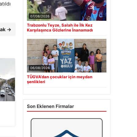
tıldı
07/08/2026
Trabzonlu Teyze, Salah ile İlk Kez
mak →
Karşılaşınca Gözlerine İnanamadı
06/08/2026
TÜGVA’dan çocuklar için meydan
şenlikleri
Son Eklenen Firmalar