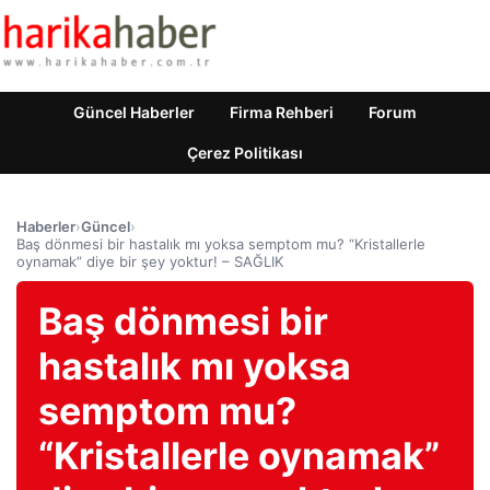
Güncel Haberler
Firma Rehberi
Forum
Çerez Politikası
Haberler
›
Güncel
›
Baş dönmesi bir hastalık mı yoksa semptom mu? “Kristallerle
oynamak” diye bir şey yoktur! – SAĞLIK
Baş dönmesi bir
hastalık mı yoksa
semptom mu?
“Kristallerle oynamak”