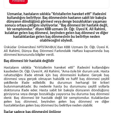
Pinterest
Uzmanlar, hastaların sıklıkla “Kristallerim hareket etti” ifadesini
kullandığını belirtiyor. Baş dönmesinin hastanın sabit bir bakışla
dünyanın döndüğünü görmesi veya denge bozuklukları yaşaması
sonucu ortaya çıktığını söylüyorlar. “Baş dönmesi bir hastalık değil,
bir semptomdur.” diyen KBB uzmanı Dr. Öğr. Üyesi K. Ali Rahimi,
kulaktan gelen baş dönmesi, beyinden gelen baş dönmesi ve diğer
hastalıklardan gelen baş dönmesinin bu belirtiye neden
olabileceğini söyledi.
Üsküdar Üniversitesi NPİSTANBUL'dan KBB Uzmanı Dr. Öğr. Üyesi K.
Ali Rahimi, Dünya Baş Dönmesi Farkındalık Haftası kapsamında baş
dönmesi konusunda bilgiler verdi.
Baş dönmesi bir hastalık değildir
Hastaların sıklıkla “Kristallerim hareket etti” ifadesini kullandığını
kaydeden Dr. Öğr. Üyesi K. Ali Rahimi, “Ama öyle bir durum yok. Hasta
rahatsızlığını ifade etmek için baş dönmesini kullanır. Gerçek baş
dönmesi veya gerçek olmayan halsizlik ve hafif baş dönmesi çeşitli
şekillerde ifade edilebilir. Bu durumun herhangi bir kriteri
bulunmamaktadır. Bu nedenle hasta bu durumunu çeşitli yollarla
doktoruna ifade eder. Hasta sabit bir bakışla dünyanın döndüğünü
görüyorsa veya denge bozukluğu yaşıyorsa bu duruma baş dönmesi
denir. Baş dönmesi bir hastalık değil bir semptomdur. Kulaklardan
gelen baş dönmesi, beyinden gelen baş dönmesi ve diğer
hastalıklardan gelen baş dönmesi bu belirtiye neden olabilir.
İlaçlar sadece baş dönmesini önlüyor