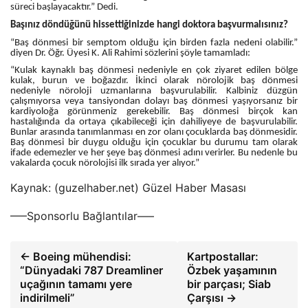
süreci başlayacaktır.” Dedi.
Başınız döndüğünü hissettiğinizde hangi doktora başvurmalısınız?
“Baş dönmesi bir semptom olduğu için birden fazla nedeni olabilir.”
diyen Dr. Öğr. Üyesi K. Ali Rahimi sözlerini şöyle tamamladı:
“Kulak kaynaklı baş dönmesi nedeniyle en çok ziyaret edilen bölge
kulak, burun ve boğazdır. İkinci olarak nörolojik baş dönmesi
nedeniyle nöroloji uzmanlarına başvurulabilir. Kalbiniz düzgün
çalışmıyorsa veya tansiyondan dolayı baş dönmesi yaşıyorsanız bir
kardiyoloğa görünmeniz gerekebilir. Baş dönmesi birçok kan
hastalığında da ortaya çıkabileceği için dahiliyeye de başvurulabilir.
Bunlar arasında tanımlanması en zor olanı çocuklarda baş dönmesidir.
Baş dönmesi bir duygu olduğu için çocuklar bu durumu tam olarak
ifade edemezler ve her şeye baş dönmesi adını verirler. Bu nedenle bu
vakalarda çocuk nörolojisi ilk sırada yer alıyor.”
Kaynak: (guzelhaber.net) Güzel Haber Masası
—–Sponsorlu Bağlantılar—–
← Boeing mühendisi:
Kartpostallar:
“Dünyadaki 787 Dreamliner
Özbek yaşamının
uçağının tamamı yere
bir parçası; Siab
indirilmeli”
Çarşısı →