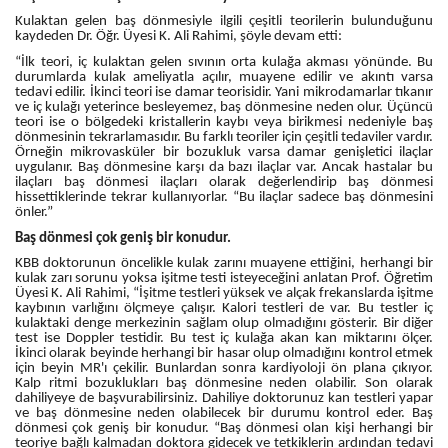
Kulaktan gelen baş dönmesiyle ilgili çeşitli teorilerin bulunduğunu
kaydeden Dr. Öğr. Üyesi K. Ali Rahimi, şöyle devam etti:
“İlk teori, iç kulaktan gelen sıvının orta kulağa akması yönünde. Bu
durumlarda kulak ameliyatla açılır, muayene edilir ve akıntı varsa
tedavi edilir. İkinci teori ise damar teorisidir. Yani mikrodamarlar tıkanır
ve iç kulağı yeterince besleyemez, baş dönmesine neden olur. Üçüncü
teori ise o bölgedeki kristallerin kaybı veya birikmesi nedeniyle baş
dönmesinin tekrarlamasıdır. Bu farklı teoriler için çeşitli tedaviler vardır.
Örneğin mikrovasküler bir bozukluk varsa damar genişletici ilaçlar
uygulanır. Baş dönmesine karşı da bazı ilaçlar var. Ancak hastalar bu
ilaçları baş dönmesi ilaçları olarak değerlendirip baş dönmesi
hissettiklerinde tekrar kullanıyorlar. “Bu ilaçlar sadece baş dönmesini
önler.”
Baş dönmesi çok geniş bir konudur.
KBB doktorunun öncelikle kulak zarını muayene ettiğini, herhangi bir
kulak zarı sorunu yoksa işitme testi isteyeceğini anlatan Prof. Öğretim
Üyesi K. Ali Rahimi, “İşitme testleri yüksek ve alçak frekanslarda işitme
kaybının varlığını ölçmeye çalışır. Kalori testleri de var. Bu testler iç
kulaktaki denge merkezinin sağlam olup olmadığını gösterir. Bir diğer
test ise Doppler testidir. Bu test iç kulağa akan kan miktarını ölçer.
İkinci olarak beyinde herhangi bir hasar olup olmadığını kontrol etmek
için beyin MR'ı çekilir. Bunlardan sonra kardiyoloji ön plana çıkıyor.
Kalp ritmi bozuklukları baş dönmesine neden olabilir. Son olarak
dahiliyeye de başvurabilirsiniz. Dahiliye doktorunuz kan testleri yapar
ve baş dönmesine neden olabilecek bir durumu kontrol eder. Baş
dönmesi çok geniş bir konudur. “Baş dönmesi olan kişi herhangi bir
teoriye bağlı kalmadan doktora gidecek ve tetkiklerin ardından tedavi