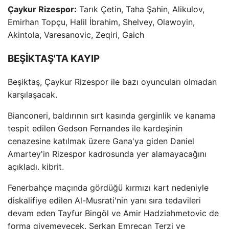
Çaykur Rizespor:
Tarık Çetin, Taha Şahin, Alikulov,
Emirhan Topçu, Halil İbrahim, Shelvey, Olawoyin,
Akintola, Varesanovic, Zeqiri, Gaich
BEŞİKTAŞ'TA KAYIP
Beşiktaş, Çaykur Rizespor ile bazı oyuncuları olmadan
karşılaşacak.
Bianconeri, baldırının sırt kasında gerginlik ve kanama
tespit edilen Gedson Fernandes ile kardeşinin
cenazesine katılmak üzere Gana'ya giden Daniel
Amartey'in Rizespor kadrosunda yer alamayacağını
açıkladı. kibrit.
Fenerbahçe maçında gördüğü kırmızı kart nedeniyle
diskalifiye edilen Al-Musrati'nin yanı sıra tedavileri
devam eden Tayfur Bingöl ve Amir Hadziahmetovic de
forma giyemeyecek. Serkan Emrecan Terzi ve