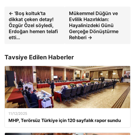
← 'Boş koltuk'ta
Mükemmel Düğün ve
dikkat çeken detay!
Evlilik Hazırlıkları:
Özgür Özel söyledi,
Hayalinizdeki Günü
Erdoğan hemen telafi
Gerçeğe Dönüştürme
etti…
Rehberi →
Tavsiye Edilen Haberler
11/12/2025
MHP, Terörsüz Türkiye için 120 sayfalık rapor sundu