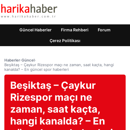
Güncel Haberler
Firma Rehberi
Forum
Çerez Politikası
Haberler
›
Güncel
›
Beşiktaş – Çaykur Rizespor maçı ne zaman, saat kaçta, hangi
kanalda? – En güncel spor haberleri
Beşiktaş – Çaykur
Rizespor maçı ne
zaman, saat kaçta,
hangi kanalda? – En