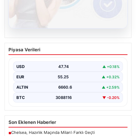
08.08.2026
Kelebek.Org İle Çevrim içi İletişimin
Piyasa Verileri
Sertifikalı Adresi Ve Chat Deneyimi
İnternet ortamında kullanıcıların kaliteli bir biçimde
iletişim kurması ciddi bir hassasiyet ifade etmektedir.
USD
47.74
▲ +0.18%
Günümüzde…
EUR
55.25
▲ +0.32%
ALTIN
6660.6
▲ +2.59%
BTC
3088116
▼ -0.20%
Son Eklenen Haberler
Chelsea, Hazırlık Maçında Milan’ı Farklı Geçti
■