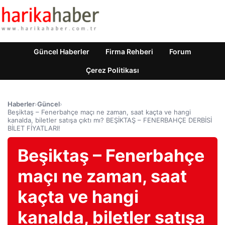
Güncel Haberler
Firma Rehberi
Forum
Çerez Politikası
Haberler
›
Güncel
›
Beşiktaş – Fenerbahçe maçı ne zaman, saat kaçta ve hangi
kanalda, biletler satışa çıktı mı? BEŞİKTAŞ – FENERBAHÇE DERBİSİ
BİLET FİYATLARI!
Beşiktaş – Fenerbahçe
maçı ne zaman, saat
kaçta ve hangi
kanalda, biletler satışa