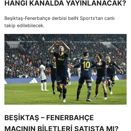
HANGİ KANALDA YAYINLANACAK?
Beşiktaş-Fenerbahçe derbisi beIN Sports'tan canlı
takip edilebilecek.
BEŞİKTAŞ – FENERBAHÇE
MAÇININ BİLETLERİ SATIŞTA MI?