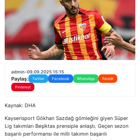
admin
•
09.09.2025 15:15
Paylaş:
Twitter
Facebook
WhatsApp
Reddit
Pinterest
Kaynak:
DHA
Kayserisport Gökhan Sazdağ gömleğini giyen Süper
Lig takımları Beşiktas prensiple anlaştı. Geçen sezon
başarılı performansı ile milli takımın başarılı