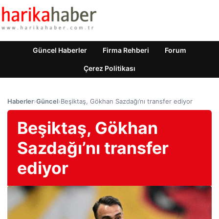
Güncel Haberler
Firma Rehberi
Forum
Çerez Politikası
Haberler
›
Güncel
›
Beşiktaş, Gökhan Sazdağı’nı transfer ediyor
Beşiktaş, Gökhan
Sazdağı’nı transfer
ediyor