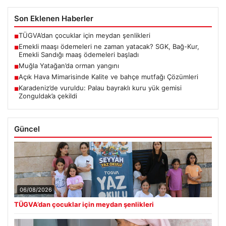
Son Eklenen Haberler
TÜGVA’dan çocuklar için meydan şenlikleri
■
Emekli maaşı ödemeleri ne zaman yatacak? SGK, Bağ-Kur,
■
Emekli Sandığı maaş ödemeleri başladı
Muğla Yatağan’da orman yangını
■
Açık Hava Mimarisinde Kalite ve bahçe mutfağı Çözümleri
■
Karadeniz’de vuruldu: Palau bayraklı kuru yük gemisi
■
Zonguldak’a çekildi
Güncel
06/08/2026
TÜGVA’dan çocuklar için meydan şenlikleri