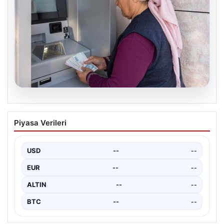
05.08.2026
Emekli maaşı ödemeleri ne zaman
Piyasa Verileri
yatacak? SGK, Bağ-Kur, Emekli Sandığı
maaş ödemeleri başladı
USD
--
--
EUR
--
--
ALTIN
--
--
BTC
--
--