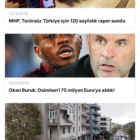
11/12/2025
MHP, Terörsüz Türkiye için 120 sayfalık rapor sundu
10/12/2025
Okan Buruk: Osimhen’i 75 milyon Euro’ya aldık!