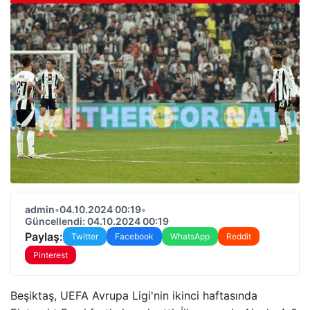
admin
•
04.10.2024 00:19
•
Güncellendi: 04.10.2024 00:19
Paylaş:
Twitter
Facebook
WhatsApp
Reddit
Pinterest
Beşiktaş, UEFA Avrupa Ligi'nin ikinci haftasında