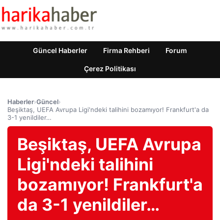
Güncel Haberler
Firma Rehberi
Forum
Çerez Politikası
Haberler
›
Güncel
›
Beşiktaş, UEFA Avrupa Ligi'ndeki talihini bozamıyor! Frankfurt'a da
3-1 yenildiler…
Beşiktaş, UEFA Avrupa
Ligi'ndeki talihini
bozamıyor! Frankfurt'a
da 3-1 yenildiler…