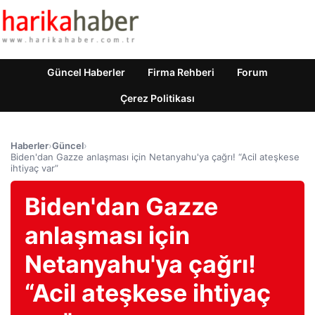
Güncel Haberler
Firma Rehberi
Forum
Çerez Politikası
Haberler
›
Güncel
›
Biden'dan Gazze anlaşması için Netanyahu'ya çağrı! “Acil ateşkese
ihtiyaç var”
Biden'dan Gazze
anlaşması için
Netanyahu'ya çağrı!
“Acil ateşkese ihtiyaç