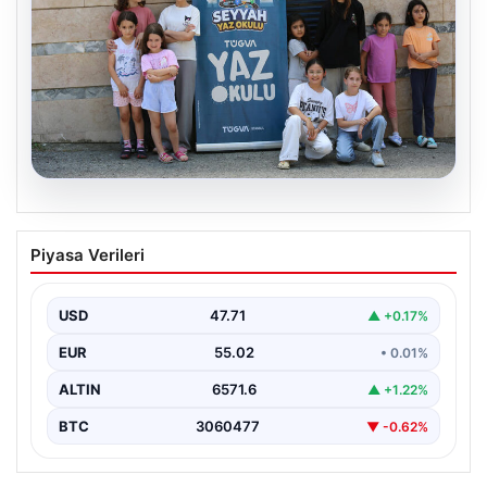
06.08.2026
TÜGVA’dan çocuklar için meydan
Piyasa Verileri
şenlikleri
USD
47.71
▲ +0.17%
EUR
55.02
• 0.01%
ALTIN
6571.6
▲ +1.22%
BTC
3060477
▼ -0.62%