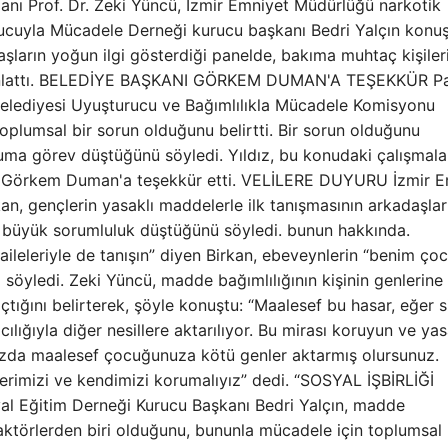
anı Prof. Dr. Zeki Yüncü, İzmir Emniyet Müdürlüğü narkotik
rucuyla Mücadele Derneği kurucu başkanı Bedri Yalçın konu
daşların yoğun ilgi gösterdiği panelde, bakıma muhtaç kişiler
eci anlattı. BELEDİYE BAŞKANI GÖRKEM DUMAN'A TEŞEKKÜR Pa
Belediyesi Uyuşturucu ve Bağımlılıkla Mücadele Komisyonu
toplumsal bir sorun olduğunu belirtti. Bir sorun olduğunu
a görev düştüğünü söyledi. Yıldız, bu konudaki çalışmala
nı Görkem Duman'a teşekkür etti. VELİLERE DUYURU İzmir E
n, gençlerin yasaklı maddelerle ilk tanışmasının arkadaşlar
ere büyük sorumluluk düştüğünü söyledi. bunun hakkında.
 aileleriyle de tanışın” diyen Birkan, ebeveynlerin “benim ç
öyledi. Zeki Yüncü, madde bağımlılığının kişinin genlerine 
 açtığını belirterek, şöyle konuştu: “Maalesef bu hasar, eğer s
ığıyla diğer nesillere aktarılıyor. Bu mirası koruyun ve yas
ınızda maalesef çocuğunuza kötü genler aktarmış olursunuz.
erimizi ve kendimizi korumalıyız” dedi. “SOSYAL İŞBİRLİĞİ
l Eğitim Derneği Kurucu Başkanı Bedri Yalçın, madde
ktörlerden biri olduğunu, bununla mücadele için toplumsal b