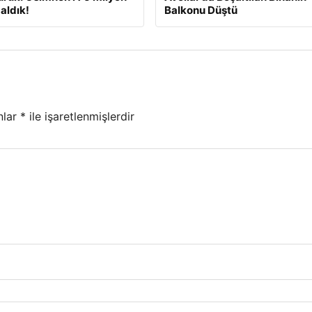
aldık!
Balkonu Düştü
nlar
*
ile işaretlenmişlerdir