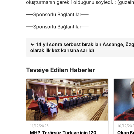
oluşturmanın gerekli olduğunu söyledi. : (guze
—–Sponsorlu Bağlantılar—–
—–Sponsorlu Bağlantılar—–
← 14 yıl sonra serbest bırakılan Assange, öz
olarak ilk kez karısına sarıldı
Tavsiye Edilen Haberler
11/12/2025
10/12/20
MHP, Terörsüz Türkiye için 120
Okan Bu