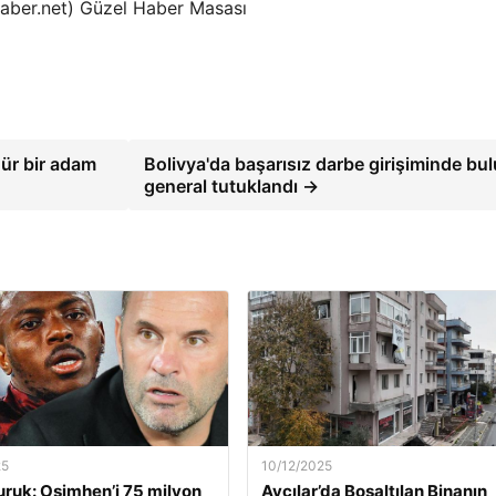
lhaber.net) Güzel Haber Masası
gür bir adam
Bolivya'da başarısız darbe girişiminde bu
general tutuklandı →
25
10/12/2025
ruk: Osimhen’i 75 milyon
Avcılar’da Boşaltılan Binanın