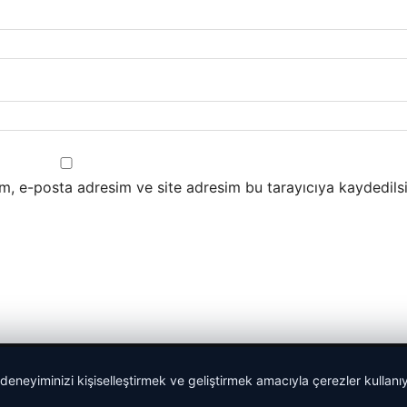
m, e-posta adresim ve site adresim bu tarayıcıya kaydedilsi
 deneyiminizi kişiselleştirmek ve geliştirmek amacıyla çerezler kullan
Yeminli Tercüme Bürosu
|
Malta Dil Okulu
|
lemagrup.com.t