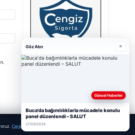
×
Göz Atın
n.
Cengiz Sigorta
23/06/2026
Güncel Haberler
Buca'da bağımlılıklarla mücadele konulu
panel düzenlendi – SALUT
27/06/2024
ıyoruz.
Çerez Politikamız
Reddet
Kabul Et
r