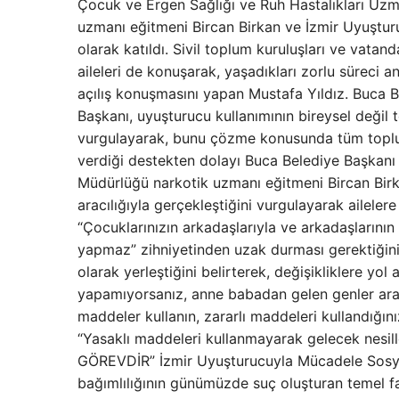
Çocuk ve Ergen Sağlığı ve Ruh Hastalıkları Uzm
uzmanı eğitmeni Bircan Birkan ve İzmir Uyuştu
olarak katıldı. Sivil toplum kuruluşları ve vatan
aileleri de konuşarak, yaşadıkları zorlu sür
açılış konuşmasını yapan Mustafa Yıldız. Buca 
Başkanı, uyuşturucu kullanımının bireysel değil 
vurgulayarak, bunu çözme konusunda tüm toplum
verdiği destekten dolayı Buca Belediye Başka
Müdürlüğü narkotik uzmanı eğitmeni Bircan Birka
aracılığıyla gerçekleştiğini vurgulayarak ailel
“Çocuklarınızın arkadaşlarıyla ve arkadaşlarının
yapmaz” zihniyetinden uzak durması gerektiğini s
olarak yerleştiğini belirterek, değişikliklere yol
yapamıyorsanız, anne babadan gelen genler aracıl
maddeler kullanın, zararlı maddeleri kullandığ
“Yasaklı maddeleri kullanmayarak gelecek nesill
GÖREVDİR” İzmir Uyuşturucuyla Mücadele Sosya
bağımlılığının günümüzde suç oluşturan temel fa