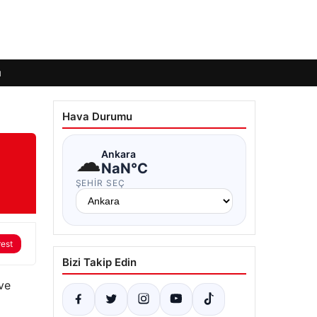
ı
Hava Durumu
☁
Ankara
NaN°C
ŞEHIR SEÇ
rest
Bizi Takip Edin
ve