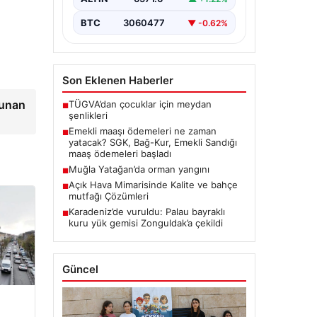
BTC
3060477
▼ -0.62%
Son Eklenen Haberler
lunan
TÜGVA’dan çocuklar için meydan
■
şenlikleri
Emekli maaşı ödemeleri ne zaman
■
yatacak? SGK, Bağ-Kur, Emekli Sandığı
maaş ödemeleri başladı
Muğla Yatağan’da orman yangını
■
Açık Hava Mimarisinde Kalite ve bahçe
■
mutfağı Çözümleri
Karadeniz’de vuruldu: Palau bayraklı
■
kuru yük gemisi Zonguldak’a çekildi
Güncel