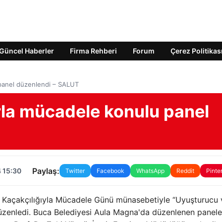
Güncel Haberler
Firma Rehberi
Forum
Çerez Politikas
 panel düzenlendi – SALUT
rla mücadele konulu panel
Paylaş:
 15:30
Twitter
Facebook
WhatsApp
Reddit
Pinte
e Kaçakçılığıyla Mücadele Günü münasebetiyle “Uyuşturucu 
üzenledi. Buca Belediyesi Aula Magna'da düzenlenen panele