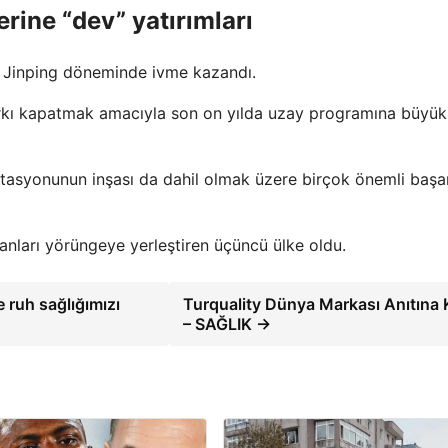
erine “dev” yatırımları
Xi Jinping döneminde ivme kazandı.
arkı kapatmak amacıyla son on yılda uzay programına büyük
stasyonunun inşası da dahil olmak üzere birçok önemli başar
sanları yörüngeye yerleştiren üçüncü ülke oldu.
e ruh sağlığımızı
Turquality Dünya Markası Anıtına 
– SAĞLIK →