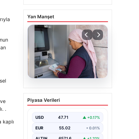
Yan Manşet
rıyla
unun
dan
sel
05.08.2026
Emekli maaşı ödemeleri
Piyasa Verileri
 ve
ne zaman yatacak? SGK,
. .
Bağ-Kur, Emekli Sandığı
maaş ödemeleri başladı
USD
47.71
▲ +0.17%
a kaplı
EUR
55.02
• 0.01%
ALTIN
6571.6
▲ +1.22%