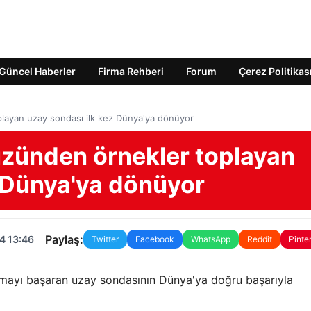
Güncel Haberler
Firma Rehberi
Forum
Çerez Politikas
oplayan uzay sondası ilk kez Dünya'ya dönüyor
yüzünden örnekler toplayan
z Dünya'ya dönüyor
Paylaş:
4 13:46
Twitter
Facebook
WhatsApp
Reddit
Pinte
lamayı başaran uzay sondasının Dünya'ya doğru başarıyla