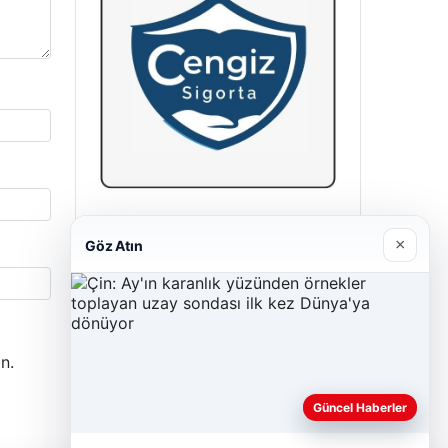
Cengiz Sigorta
×
Göz Atın
23/06/2026
n.
Güncel Haberler