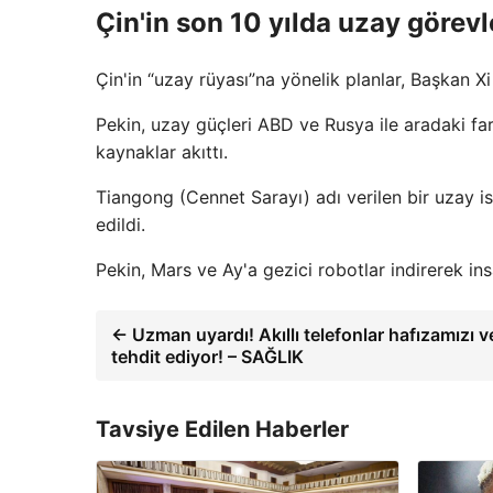
Çin'in son 10 yılda uzay görevl
Çin'in “uzay rüyası”na yönelik planlar, Başkan 
Pekin, uzay güçleri ABD ve Rusya ile aradaki f
kaynaklar akıttı.
Tiangong (Cennet Sarayı) adı verilen bir uzay i
edildi.
Pekin, Mars ve Ay'a gezici robotlar indirerek in
← Uzman uyardı! Akıllı telefonlar hafızamızı v
tehdit ediyor! – SAĞLIK
Tavsiye Edilen Haberler