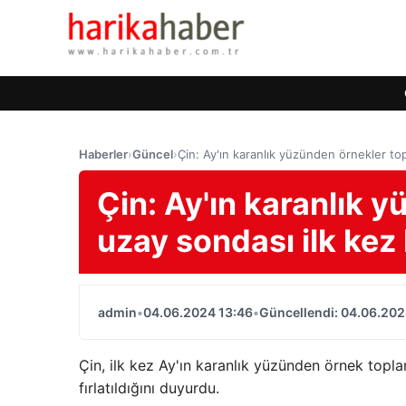
Haberler
›
Güncel
›
Çin: Ay'ın karanlık yüzünden örnekler t
Çin: Ay'ın karanlık 
uzay sondası ilk ke
admin
•
04.06.2024 13:46
•
Güncellendi: 04.06.202
Çin, ilk kez Ay'ın karanlık yüzünden örnek top
fırlatıldığını duyurdu.