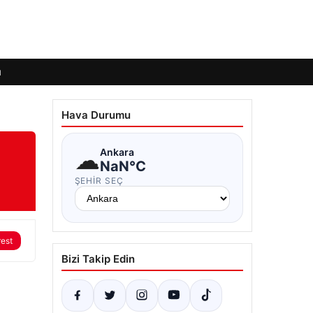
ı
Hava Durumu
☁
Ankara
NaN°C
ŞEHIR SEÇ
rest
Bizi Takip Edin