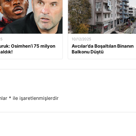
25
10/12/2025
ruk: Osimhen’i 75 milyon
Avcılar’da Boşaltılan Binanın
aldık!
Balkonu Düştü
nlar
*
ile işaretlenmişlerdir