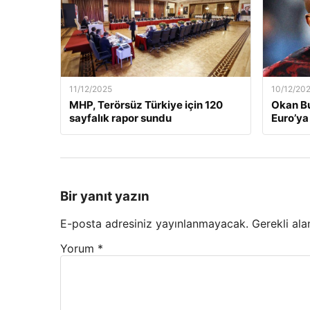
11/12/2025
10/12/20
MHP, Terörsüz Türkiye için 120
Okan Bu
sayfalık rapor sundu
Euro’ya 
Bir yanıt yazın
E-posta adresiniz yayınlanmayacak.
Gerekli ala
Yorum
*