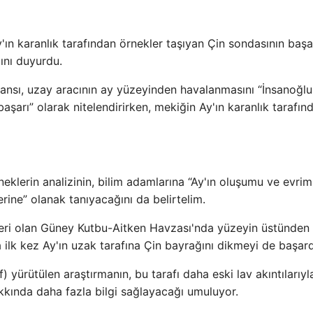
ın karanlık tarafından örnekler taşıyan Çin sondasının başa
ını duyurdu.
 ajansı, uzay aracının ay yüzeyinden havalanmasını “İnsanoğl
aşarı” olarak nitelendirirken, mekiğin Ay'ın karanlık tarafın
klerin analizinin, bilim adamlarına “Ay'ın oluşumu ve evrim
erine” olanak tanıyacağını da belirtelim.
eri olan Güney Kutbu-Aitken Havzası'nda yüzeyin üstünden
ilk kez Ay'ın uzak tarafına Çin bayrağını dikmeyi de başardı
 yürütülen araştırmanın, bu tarafı daha eski lav akıntılarıyl
kkında daha fazla bilgi sağlayacağı umuluyor.