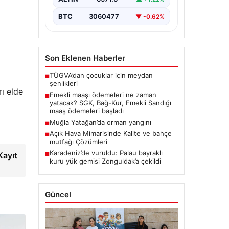
BTC
3060477
▼ -0.62%
Son Eklenen Haberler
TÜGVA’dan çocuklar için meydan
■
şenlikleri
ı elde
Emekli maaşı ödemeleri ne zaman
■
yatacak? SGK, Bağ-Kur, Emekli Sandığı
maaş ödemeleri başladı
Muğla Yatağan’da orman yangını
■
Açık Hava Mimarisinde Kalite ve bahçe
■
mutfağı Çözümleri
Karadeniz’de vuruldu: Palau bayraklı
Kayıt
■
kuru yük gemisi Zonguldak’a çekildi
Güncel