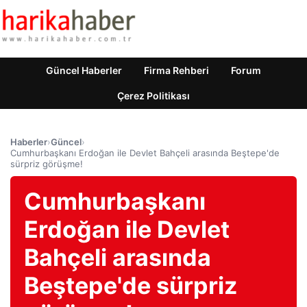
Güncel Haberler
Firma Rehberi
Forum
Çerez Politikası
Haberler
›
Güncel
›
Cumhurbaşkanı Erdoğan ile Devlet Bahçeli arasında Beştepe'de
sürpriz görüşme!
Cumhurbaşkanı
Erdoğan ile Devlet
Bahçeli arasında
Beştepe'de sürpriz