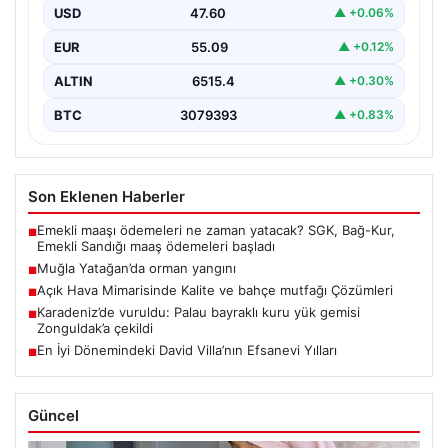
USD
47.60
▲ +0.06%
EUR
55.09
▲ +0.12%
ALTIN
6515.4
▲ +0.30%
BTC
3079393
▲ +0.83%
Son Eklenen Haberler
Emekli maaşı ödemeleri ne zaman yatacak? SGK, Bağ-Kur,
■
Emekli Sandığı maaş ödemeleri başladı
Muğla Yatağan’da orman yangını
■
Açık Hava Mimarisinde Kalite ve bahçe mutfağı Çözümleri
■
Karadeniz’de vuruldu: Palau bayraklı kuru yük gemisi
■
Zonguldak’a çekildi
En İyi Dönemindeki David Villa’nın Efsanevi Yılları
■
Güncel