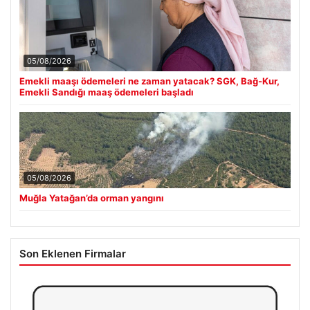
05/08/2026
Emekli maaşı ödemeleri ne zaman yatacak? SGK, Bağ-Kur,
Emekli Sandığı maaş ödemeleri başladı
05/08/2026
Muğla Yatağan’da orman yangını
Son Eklenen Firmalar