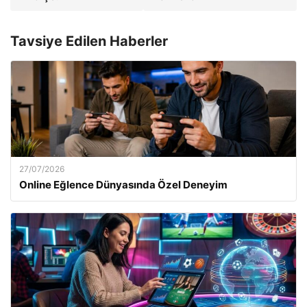
Tavsiye Edilen Haberler
27/07/2026
Online Eğlence Dünyasında Özel Deneyim