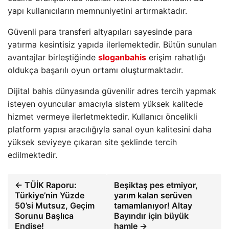
yapı kullanıcıların memnuniyetini artırmaktadır.
Güvenli para transferi altyapıları sayesinde para
yatırma kesintisiz yapıda ilerlemektedir. Bütün sunulan
avantajlar birleştiğinde
sloganbahis
erişim rahatlığı
oldukça başarılı oyun ortamı oluşturmaktadır.
Dijital bahis dünyasında güvenilir adres tercih yapmak
isteyen oyuncular amacıyla sistem yüksek kalitede
hizmet vermeye ilerletmektedir. Kullanıcı öncelikli
platform yapısı aracılığıyla sanal oyun kalitesini daha
yüksek seviyeye çıkaran site şeklinde tercih
edilmektedir.
← TÜİK Raporu:
Beşiktaş pes etmiyor,
Türkiye’nin Yüzde
yarım kalan serüven
50’si Mutsuz, Geçim
tamamlanıyor! Altay
Sorunu Başlıca
Bayındır için büyük
Endişe!
hamle →