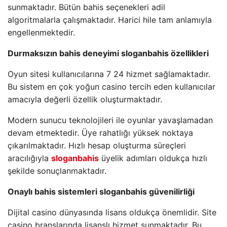
sunmaktadır. Bütün bahis seçenekleri adil
algoritmalarla çalışmaktadır. Harici hile tam anlamıyla
engellenmektedir.
Durmaksızın bahis deneyimi sloganbahis özellikleri
Oyun sitesi kullanıcılarına 7 24 hizmet sağlamaktadır.
Bu sistem en çok yoğun casino tercih eden kullanıcılar
amacıyla değerli özellik oluşturmaktadır.
Modern sunucu teknolojileri ile oyunlar yavaşlamadan
devam etmektedir. Üye rahatlığı yüksek noktaya
çıkarılmaktadır. Hızlı hesap oluşturma süreçleri
aracılığıyla
sloganbahis
üyelik adımları oldukça hızlı
şekilde sonuçlanmaktadır.
Onaylı bahis sistemleri sloganbahis güvenilirliği
Dijital casino dünyasında lisans oldukça önemlidir. Site
casino branşlarında lisanslı hizmet sunmaktadır. Bu