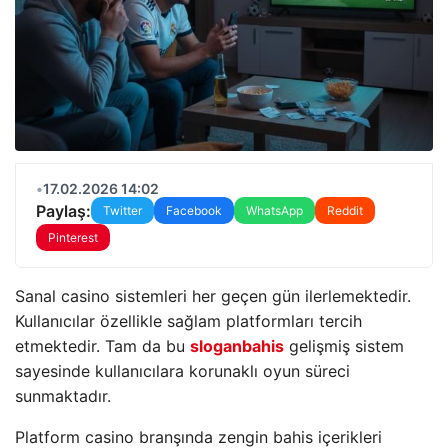
•
17.02.2026 14:02
Paylaş:
Twitter
Facebook
WhatsApp
Reddit
Pinterest
Sanal casino sistemleri her geçen gün ilerlemektedir.
Kullanıcılar özellikle sağlam platformları tercih
etmektedir. Tam da bu
sloganbahis
gelişmiş sistem
sayesinde kullanıcılara korunaklı oyun süreci
sunmaktadır.
Platform casino branşında zengin bahis içerikleri