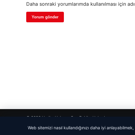
Daha sonraki yorumlarımda kullanılması için adı
© 2026 Harika Haber – Son Dakika Haberler
Web sitemizi nasıl kullandığınızı daha iyi anlayabilmek,
pto
giriş
cio
dhub