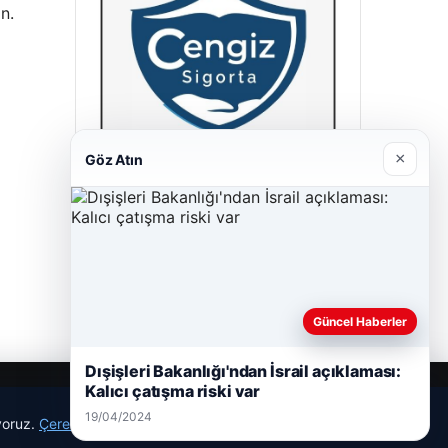
n.
×
Göz Atın
Cengiz Sigorta
23/06/2026
Güncel Haberler
Dışişleri Bakanlığı'ndan İsrail açıklaması:
Kalıcı çatışma riski var
19/04/2024
ıyoruz.
Çerez Politikamız
Reddet
Kabul Et
r