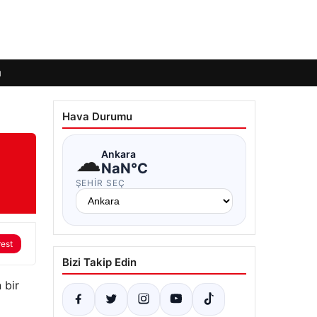
ı
Hava Durumu
☁
Ankara
NaN°C
ŞEHIR SEÇ
rest
Bizi Takip Edin
 bir