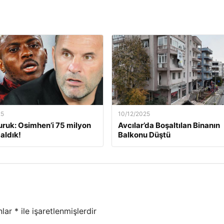
25
10/12/2025
ruk: Osimhen’i 75 milyon
Avcılar’da Boşaltılan Binanın
aldık!
Balkonu Düştü
nlar
*
ile işaretlenmişlerdir