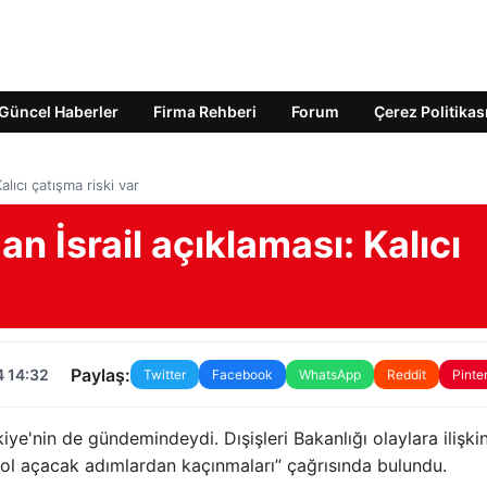
Güncel Haberler
Firma Rehberi
Forum
Çerez Politikas
alıcı çatışma riski var
an İsrail açıklaması: Kalıcı
Paylaş:
4 14:32
Twitter
Facebook
WhatsApp
Reddit
Pinte
iye'nin de gündemindeydi. Dışişleri Bakanlığı olaylara ilişkin
yol açacak adımlardan kaçınmaları” çağrısında bulundu.