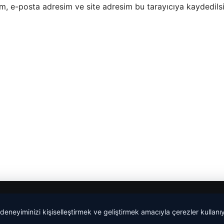
m, e-posta adresim ve site adresim bu tarayıcıya kaydedilsi
 deneyiminizi kişiselleştirmek ve geliştirmek amacıyla çerezler kullan
Yeminli Tercüme Bürosu
|
Malta Dil Okulu
|
lemagrup.com.t