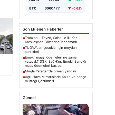
BTC
3060477
▼ -0.62%
Son Eklenen Haberler
Trabzonlu Teyze, Salah ile İlk Kez
■
Karşılaşınca Gözlerine İnanamadı
TÜGVA’dan çocuklar için meydan
■
şenlikleri
Emekli maaşı ödemeleri ne zaman
■
yatacak? SGK, Bağ-Kur, Emekli Sandığı
maaş ödemeleri başladı
Muğla Yatağan’da orman yangını
■
Açık Hava Mimarisinde Kalite ve bahçe
■
mutfağı Çözümleri
Güncel