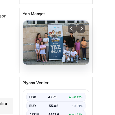
Yan Manşet
 son
a
06.08.2026
TÜGVA’dan çocuklar için
Piyasa Verileri
meydan şenlikleri
USD
47.71
▲ +0.17%
lını
EUR
55.02
• 0.01%
ALTIN
6571.6
▲ +1.22%