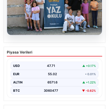
06.08.2026
TÜGVA’dan çocuklar için meydan
Piyasa Verileri
şenlikleri
USD
47.71
▲ +0.17%
EUR
55.02
• 0.01%
ALTIN
6571.6
▲ +1.22%
BTC
3060477
▼ -0.62%