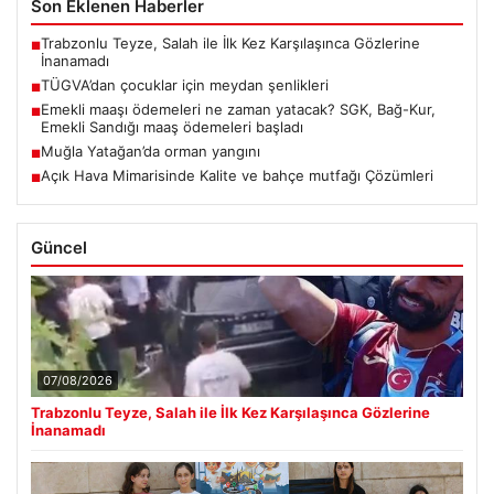
Son Eklenen Haberler
Trabzonlu Teyze, Salah ile İlk Kez Karşılaşınca Gözlerine
■
İnanamadı
TÜGVA’dan çocuklar için meydan şenlikleri
■
Emekli maaşı ödemeleri ne zaman yatacak? SGK, Bağ-Kur,
■
Emekli Sandığı maaş ödemeleri başladı
Muğla Yatağan’da orman yangını
■
Açık Hava Mimarisinde Kalite ve bahçe mutfağı Çözümleri
■
Güncel
07/08/2026
Trabzonlu Teyze, Salah ile İlk Kez Karşılaşınca Gözlerine
İnanamadı