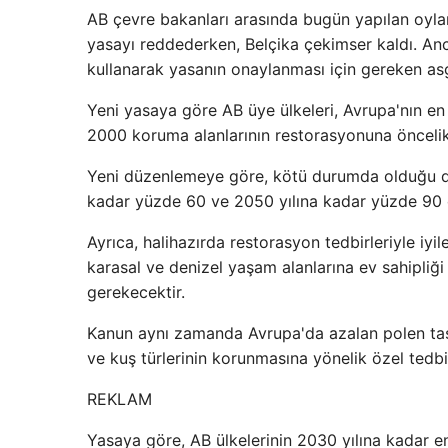
AB çevre bakanları arasında bugün yapılan oylam
yasayı reddederken, Belçika çekimser kaldı. An
kullanarak yasanın onaylanması için gereken asga
Yeni yasaya göre AB üye ülkeleri, Avrupa'nın en d
2000 koruma alanlarının restorasyonuna önceli
Yeni düzenlemeye göre, kötü durumda olduğu dü
kadar yüzde 60 ve 2050 yılına kadar yüzde 90 
Ayrıca, halihazırda restorasyon tedbirleriyle iyil
karasal ve denizel yaşam alanlarına ev sahipliğ
gerekecektir.
Kanun aynı zamanda Avrupa'da azalan polen taş
ve kuş türlerinin korunmasına yönelik özel tedbir
REKLAM
Yasaya göre, AB ülkelerinin 2030 yılına kadar e