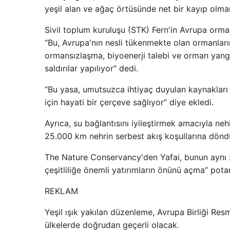
yeşil alan ve ağaç örtüsünde net bir kayıp olma
Sivil toplum kuruluşu (STK) Fern'in Avrupa orma
“Bu, Avrupa'nın nesli tükenmekte olan ormanları
ormansızlaşma, biyoenerji talebi ve orman yangın
saldırılar yapılıyor” dedi.
“Bu yasa, umutsuzca ihtiyaç duyulan kaynaklar
için hayati bir çerçeve sağlıyor” diye ekledi.
Ayrıca, su bağlantısını iyileştirmek amacıyla neh
25.000 km nehrin serbest akış koşullarına dönd
The Nature Conservancy'den Yafai, bunun aynı
çeşitliliğe önemli yatırımların önünü açma” pota
REKLAM
Yeşil ışık yakılan düzenleme, Avrupa Birliği Re
ülkelerde doğrudan geçerli olacak.