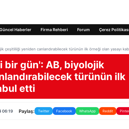
Güncel Haberler
Firma Rehberi
Forum
Çerez Politikas
jik çeşitliliği yeniden canlandırabilecek türünün ilk örneği olan yasayı kab
 bir gün': AB, biyolojik
anlandırabilecek türünün ilk
bul etti
Paylaş:
4 06:19
Twitter
Facebook
WhatsApp
Reddit
Pinte