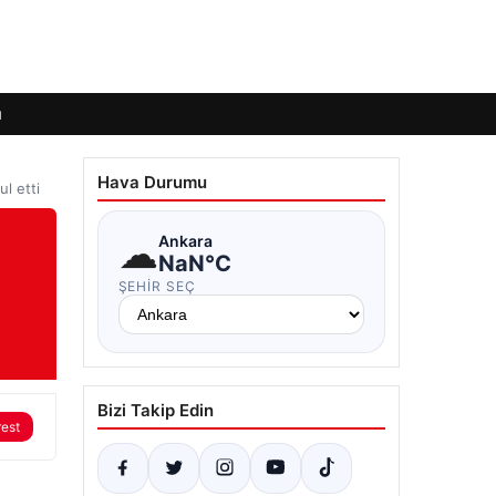
ı
Hava Durumu
ul etti
☁
Ankara
NaN°C
ŞEHIR SEÇ
Bizi Takip Edin
rest