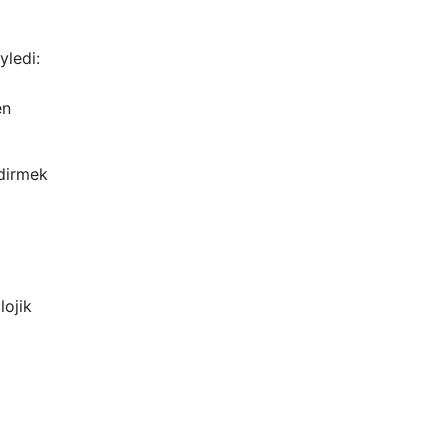
yledi:
en
ndirmek
ojik