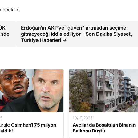
necektir.
TÜK
Erdoğan'ın AKP'ye “güven” artmadan seçime
inde
gitmeyeceği iddia ediliyor – Son Dakika Siyaset,
Türkiye Haberleri →
25
10/12/2025
ruk: Osimhen’i 75 milyon
Avcılar’da Boşaltılan Binanın
aldık!
Balkonu Düştü