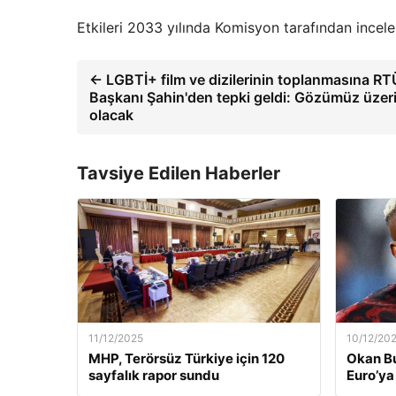
Etkileri 2033 yılında Komisyon tarafından incele
← LGBTİ+ film ve dizilerinin toplanmasına R
Başkanı Şahin'den tepki geldi: Gözümüz üzer
olacak
Tavsiye Edilen Haberler
11/12/2025
10/12/20
MHP, Terörsüz Türkiye için 120
Okan Bu
sayfalık rapor sundu
Euro’ya 