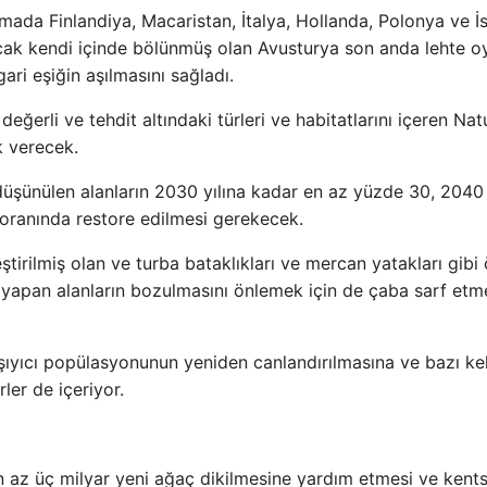
ada Finlandiya, Macaristan, İtalya, Hollanda, Polonya ve İ
cak kendi içinde bölünmüş olan Avusturya son anda lehte o
ri eşiğin aşılmasını sağladı.
eğerli ve tehdit altındaki türleri ve habitatlarını içeren Nat
k verecek.
şünülen alanların 2030 yılına kadar en az yüzde 30, 2040 
oranında restore edilmesi gerekecek.
eştirilmiş olan ve turba bataklıkları ve mercan yatakları gibi
i yapan alanların bozulmasını önlemek için de çaba sarf etme
ıyıcı popülasyonunun yeniden canlandırılmasına ve bazı ke
ler de içeriyor.
n az üç milyar yeni ağaç dikilmesine yardım etmesi ve kents