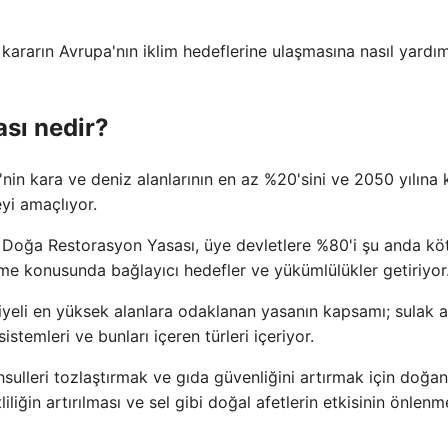
kararın Avrupa'nın iklim hedeflerine ulaşmasına nasıl yardı
sı nedir?
in kara ve deniz alanlarının en az %20'sini ve 2050 yılına 
yi amaçlıyor.
n Doğa Restorasyon Yasası, üye devletlere %80'i şu anda kö
me konusunda bağlayıcı hedefler ve yükümlülükler getiriyor
eli en yüksek alanlara odaklanan yasanın kapsamı; sulak al
istemleri ve bunları içeren türleri içeriyor.
ulleri tozlaştırmak ve gıda güvenliğini artırmak için doğan
liğin artırılması ve sel gibi doğal afetlerin etkisinin önlenm