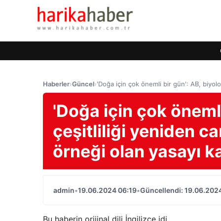
Haberler
›
Güncel
›
'Doğa için çok önemli bir gün': AB, biyolo
'Doğa için çok önemli
çeşitliliği yeniden c
örneği olan yasayı ka
admin
•
19.06.2024 06:19
•
Güncellendi: 19.06.202
Bu haberin orijinal dili İngilizce idi.