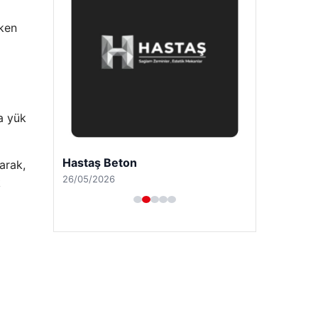
rken
a yük
Hastaş Beton
narak,
26/05/2026
k