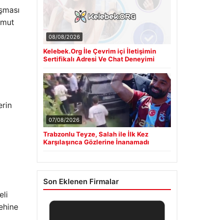
aşması
umut
08/08/2026
Kelebek.Org İle Çevrim içi İletişimin
Sertifikalı Adresi Ve Chat Deneyimi
erin
07/08/2026
Trabzonlu Teyze, Salah ile İlk Kez
Karşılaşınca Gözlerine İnanamadı
Son Eklenen Firmalar
eli
ehine