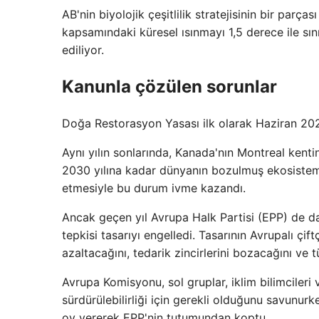
AB'nin biyolojik çeşitlilik stratejisinin bir par
kapsamındaki küresel ısınmayı 1,5 derece ile s
ediliyor.
Kanunla çözülen sorunlar
Doğa Restorasyon Yasası ilk olarak Haziran 202
Aynı yılın sonlarında, Kanada'nın Montreal kenti
2030 yılına kadar dünyanın bozulmuş ekosiste
etmesiyle bu durum ivme kazandı.
Ancak geçen yıl Avrupa Halk Partisi (EPP) de d
tepkisi tasarıyı engelledi. Tasarının Avrupalı ​​çi
azaltacağını, tedarik zincirlerini bozacağını ve tü
Avrupa Komisyonu, sol gruplar, iklim bilimcileri 
sürdürülebilirliği için gerekli olduğunu savun
oy vererek EPP'nin tutumundan koptu. .