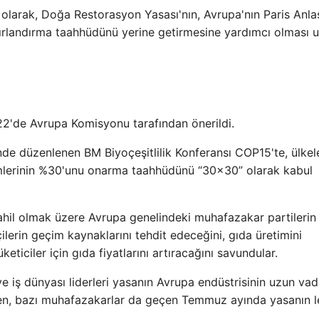
çası olarak, Doğa Restorasyon Yasası'nın, Avrupa'nın Paris Anl
ınırlandırma taahhüdünü yerine getirmesine yardımcı olması 
2'de Avrupa Komisyonu tarafından önerildi.
nde düzenlenen BM Biyoçeşitlilik Konferansı COP15'te, ülkel
mlerinin %30'unu onarma taahhüdünü “30×30” olarak kabul
ahil olmak üzere Avrupa genelindeki muhafazakar partilerin
ftçilerin geçim kaynaklarını tehdit edeceğini, gıda üretimini
keticiler için gıda fiyatlarını artıracağını savundular.
ve iş dünyası liderleri yasanın Avrupa endüstrisinin uzun vad
urken, bazı muhafazakarlar da geçen Temmuz ayında yasanın l