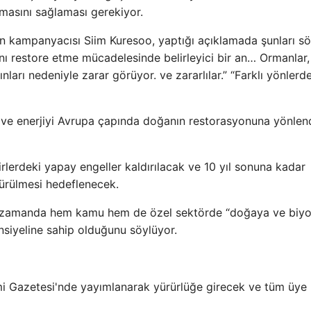
masını sağlaması gerekiyor.
n kampanyacısı Siim Kuresoo, yaptığı açıklamada şunları sö
nı restore etme mücadelesinde belirleyici bir an… Ormanlar,
ları nedeniyle zarar görüyor. ve zararlılar.” “Farklı yönlerd
ı ve enerjiyi Avrupa çapında doğanın restorasyonuna yönle
irlerdeki yapay engeller kaldırılacak ve 10 yıl sonuna kadar
ürülmesi hedeflenecek.
 zamanda hem kamu hem de özel sektörde “doğaya ve biyol
nsiyeline sahip olduğunu söylüyor.
smi Gazetesi'nde yayımlanarak yürürlüğe girecek ve tüm üye