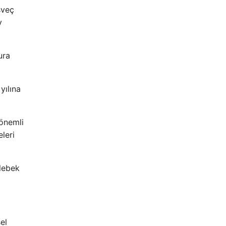
sveç
y
ura
yılına
 önemli
leri
lebek
el