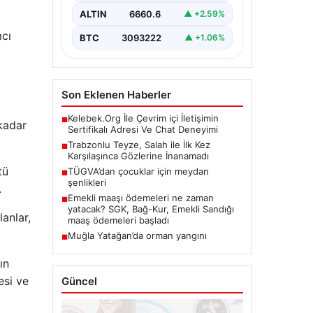
karşılaşınca…
ALTIN
6660.6
▲ +2.59%
mcı
BTC
3093222
▲ +1.06%
Son Eklenen Haberler
Kelebek.Org İle Çevrim içi İletişimin
■
kadar
Sertifikalı Adresi Ve Chat Deneyimi
Trabzonlu Teyze, Salah ile İlk Kez
■
Karşılaşınca Gözlerine İnanamadı
tü
TÜGVA’dan çocuklar için meydan
■
şenlikleri
.
Emekli maaşı ödemeleri ne zaman
■
yatacak? SGK, Bağ-Kur, Emekli Sandığı
anlar,
maaş ödemeleri başladı
Muğla Yatağan’da orman yangını
■
ın
esi ve
Güncel