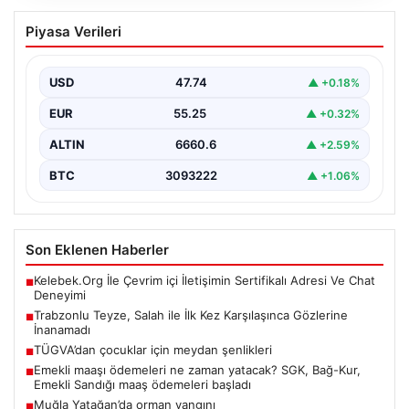
Trabzonlu Teyze, Salah ile İlk Kez
Piyasa Verileri
Karşılaşınca Gözlerine İnanamadı
Trabzon’un renkli sokaklarından birinde yaşlı bir teyze,
dünyaca ünlü futbolcu Mohamed Salah ile karşılaşınca…
USD
47.74
▲ +0.18%
EUR
55.25
▲ +0.32%
ALTIN
6660.6
▲ +2.59%
BTC
3093222
▲ +1.06%
Son Eklenen Haberler
Kelebek.Org İle Çevrim içi İletişimin Sertifikalı Adresi Ve Chat
■
Deneyimi
Trabzonlu Teyze, Salah ile İlk Kez Karşılaşınca Gözlerine
■
İnanamadı
TÜGVA’dan çocuklar için meydan şenlikleri
■
Emekli maaşı ödemeleri ne zaman yatacak? SGK, Bağ-Kur,
■
Emekli Sandığı maaş ödemeleri başladı
Muğla Yatağan’da orman yangını
■