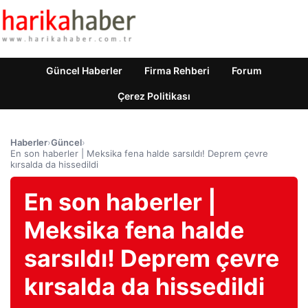
Güncel Haberler
Firma Rehberi
Forum
Çerez Politikası
Haberler
›
Güncel
›
En son haberler | Meksika fena halde sarsıldı! Deprem çevre
kırsalda da hissedildi
En son haberler |
Meksika fena halde
sarsıldı! Deprem çevre
kırsalda da hissedildi