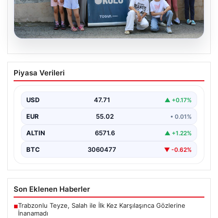
06.08.2026
TÜGVA’dan çocuklar için meydan
Piyasa Verileri
şenlikleri
USD
47.71
▲ +0.17%
EUR
55.02
• 0.01%
ALTIN
6571.6
▲ +1.22%
BTC
3060477
▼ -0.62%
Son Eklenen Haberler
Trabzonlu Teyze, Salah ile İlk Kez Karşılaşınca Gözlerine
■
İnanamadı