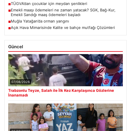
TÜGVA’dan çocuklar için meydan şenlikleri
■
Emekli maaşı ödemeleri ne zaman yatacak? SGK, Bağ-Kur,
■
Emekli Sandığı maaş ödemeleri başladı
Muğla Yatağan’da orman yangını
■
Açık Hava Mimarisinde Kalite ve bahçe mutfağı Çözümleri
■
Güncel
07/08/2026
Trabzonlu Teyze, Salah ile İlk Kez Karşılaşınca Gözlerine
İnanamadı