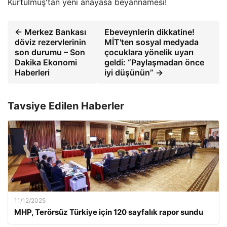
Kurtulmuş'tan yeni anayasa beyannamesi!
← Merkez Bankası
Ebeveynlerin dikkatine!
döviz rezervlerinin
MİT'ten sosyal medyada
son durumu – Son
çocuklara yönelik uyarı
Dakika Ekonomi
geldi: “Paylaşmadan önce
Haberleri
iyi düşünün” →
Tavsiye Edilen Haberler
11/12/2025
MHP, Terörsüz Türkiye için 120 sayfalık rapor sundu