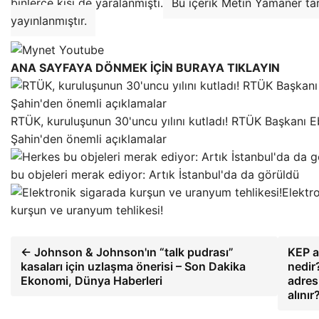
binlerce kişi de yaralanmıştı.
Bu içerik Metin Yamaner ta
yayınlanmıştır.
ANA SAYFAYA DÖNMEK İÇİN BURAYA TIKLAYIN
RTÜK, kuruluşunun 30'uncu yılını kutladı! RTÜK Başkanı E
Şahin'den önemli açıklamalar
bu objeleri merak ediyor: Artık İstanbul'da da görüldü
Elektr
kurşun ve uranyum tehlikesi!
← Johnson & Johnson'ın “talk pudrası”
KEP a
kasaları için uzlaşma önerisi – Son Dakika
nedir
Ekonomi, Dünya Haberleri
adresi
alınır