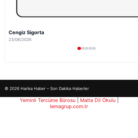
Hastaş Beton
26/05/2026
© 2026 Harika Haber – Son Dakika Haberler
Yeminli Tercüme Bürosu
|
Malta Dil Okulu
|
lemagrup.com.tr
cio
erbahis kripto
üperbahis giriş
ordhub