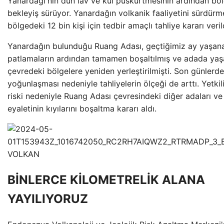
Yanardağı'nın dün lav ve kül püskürtmesinin ardından böl
bekleyiş sürüyor. Yanardağın volkanik faaliyetini sürdürm
bölgedeki 12 bin kişi için tedbir amaçlı tahliye kararı veril
Yanardağın bulunduğu Ruang Adası, geçtiğimiz ay yaşan
patlamaların ardından tamamen boşaltılmış ve adada yaş
çevredeki bölgelere yeniden yerleştirilmişti. Son günlerd
yoğunlaşması nedeniyle tahliyelerin ölçeği de arttı. Yetkil
riski nedeniyle Ruang Adası çevresindeki diğer adaları ve
eyaletinin kıyılarını boşaltma kararı aldı.
BİNLERCE KİLOMETRELİK ALANA
YAYILIYORUZ