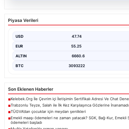
07.08.2026
Trabzonlu Teyze, Salah ile İlk Kez Karşılaşınca
Piyasa Verileri
Gözlerine İnanamadı
Trabzon’un renkli sokaklarından birinde yaşlı bir teyze, dünyaca
futbolcu Mohamed Salah ile karşılaşınca…
USD
47.74
EUR
55.25
ALTIN
6660.6
BTC
3093222
Son Eklenen Haberler
Kelebek.Org İle Çevrim içi İletişimin Sertifikalı Adresi Ve Chat Den
■
Trabzonlu Teyze, Salah ile İlk Kez Karşılaşınca Gözlerine İnanamadı
■
TÜGVA’dan çocuklar için meydan şenlikleri
■
Emekli maaşı ödemeleri ne zaman yatacak? SGK, Bağ-Kur, Emekli 
■
ödemeleri başladı
Muğla Yatağan’da orman yangını