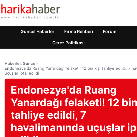
Güncel Haberler
Firma Rehberi
Forum
Çerez Politikası
Haberler
›
Güncel
›
Endonezya'da Ruang Yanardağı felaketi! 12 bin kişi tahliye edildi, 7 h
uçuşlar iptal edildi
Endonezya'da Ruang
Yanardağı felaketi! 12 bin
tahliye edildi, 7
havalimanında uçuşlar ip