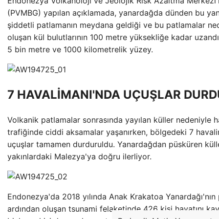
Endonezya Volkanoloji ve Jeolojik Risk Azaltma Merkezi
(PVMBG) yapılan açıklamada, yanardağda dünden bu yan
şiddetli patlamanın meydana geldiği ve bu patlamalar ne
oluşan kül bulutlarının 100 metre yüksekliğe kadar uzandığı
5 bin metre ve 1000 kilometrelik yüzey.
7 HAVALİMANI'NDA UÇUŞLAR DUR
Volkanik patlamalar sonrasında yayılan küller nedeniyle 
trafiğinde ciddi aksamalar yaşanırken, bölgedeki 7 haval
uçuşlar tamamen durduruldu. Yanardağdan püsküren küll
yakınlardaki Malezya'ya doğru ilerliyor.
Endonezya'da 2018 yılında Anak Krakatoa Yanardağı'nın 
ardından oluşan tsunami felaketinde 426 kişi hayatını ka