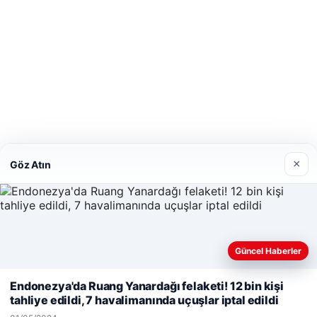
×
Göz Atın
Güncel Haberler
Web sitemizi nasıl kullandığınızı daha iyi anlayabilmek, deneyiminiz
Endonezya'da Ruang Yanardağı felaketi! 12 bin kişi
kişiselleştirmek ve geliştirmek amacıyla çerezler kullanıyoruz.
Çere
tahliye edildi, 7 havalimanında uçuşlar iptal edildi
Reddet
Kabul Et