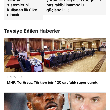
santral”
yorumlar geliyor: “Erdoğan'ın
sistemlerini
baş rakibi İmamoğlu
kullanan ilk ülke
güçlendi.” →
olacak.
Tavsiye Edilen Haberler
11/12/2025
MHP, Terörsüz Türkiye için 120 sayfalık rapor sundu