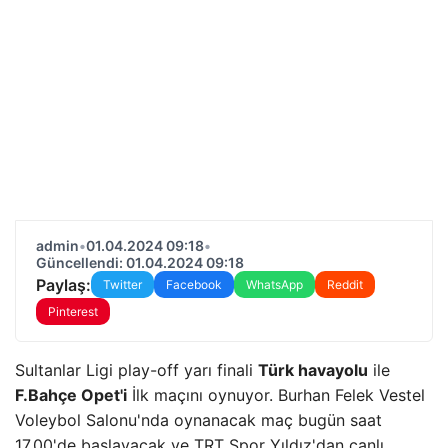
admin
•
01.04.2024 09:18
•
Güncellendi: 01.04.2024 09:18
Paylaş:
Twitter
Facebook
WhatsApp
Reddit
Pinterest
Sultanlar Ligi play-off yarı finali
Türk havayolu
ile
F.Bahçe Opet'i
İlk maçını oynuyor. Burhan Felek Vestel
Voleybol Salonu'nda oynanacak maç bugün saat
17.00'de başlayacak ve TRT Spor Yıldız'dan canlı