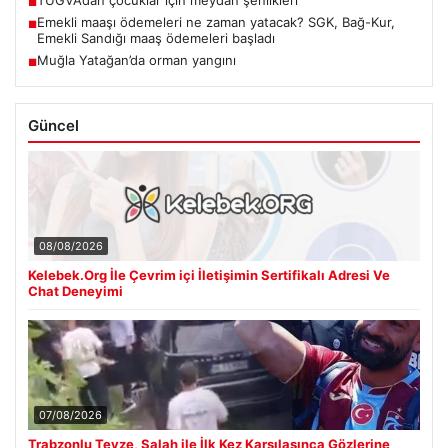
■
Emekli maaşı ödemeleri ne zaman yatacak? SGK, Bağ-Kur,
■
Emekli Sandığı maaş ödemeleri başladı
Muğla Yatağan’da orman yangını
■
Güncel
08/08/2026
Kelebek.Org İle Çevrim içi İletişimin Sertifikalı Adresi Ve
Chat Deneyimi
07/08/2026
Trabzonlu Teyze, Salah ile İlk Kez Karşılaşınca Gözlerine