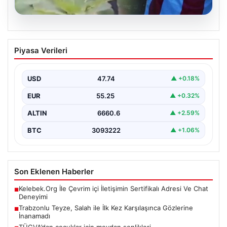
07.08.2026
Trabzonlu Teyze, Salah ile İlk Kez
Piyasa Verileri
Karşılaşınca Gözlerine İnanamadı
Trabzon’un renkli sokaklarından birinde yaşlı bir teyze,
dünyaca ünlü futbolcu Mohamed Salah ile karşılaşınca…
USD
47.74
▲ +0.18%
EUR
55.25
▲ +0.32%
ALTIN
6660.6
▲ +2.59%
BTC
3093222
▲ +1.06%
Son Eklenen Haberler
Kelebek.Org İle Çevrim içi İletişimin Sertifikalı Adresi Ve Chat
■
Deneyimi
Trabzonlu Teyze, Salah ile İlk Kez Karşılaşınca Gözlerine
■
İnanamadı
TÜGVA’dan çocuklar için meydan şenlikleri