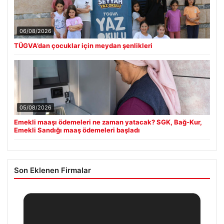
06/08/2026
TÜGVA’dan çocuklar için meydan şenlikleri
05/08/2026
Emekli maaşı ödemeleri ne zaman yatacak? SGK, Bağ-Kur,
Emekli Sandığı maaş ödemeleri başladı
Son Eklenen Firmalar