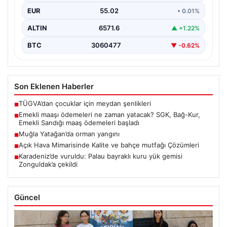
EUR
55.02
• 0.01%
ALTIN
6571.6
▲ +1.22%
BTC
3060477
▼ -0.62%
Son Eklenen Haberler
TÜGVA’dan çocuklar için meydan şenlikleri
■
Emekli maaşı ödemeleri ne zaman yatacak? SGK, Bağ-Kur,
■
Emekli Sandığı maaş ödemeleri başladı
Muğla Yatağan’da orman yangını
■
Açık Hava Mimarisinde Kalite ve bahçe mutfağı Çözümleri
■
Karadeniz’de vuruldu: Palau bayraklı kuru yük gemisi
■
Zonguldak’a çekildi
Güncel