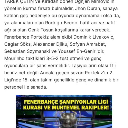
TAREK ÇETIN ve Kiradan dönen Ognjen Mimovic'in
yönetim kurma fırsatı bulmalıdır. Jhon Duran, sahaya
katılan geç nedeniyle bu oyunda oynamamalı olsa da,
yaralanmaları olan Rodrigo Becoo, hafif acı ve hafif
ağrısı olan Cenk Tosun koşullarına karar verecek.
Fenerbahce Portekiz alanı ekibi Dominik Livakovic,
Caglar Söks, Alexander Djiku, Sofyan Amrabat,
Sebastian Szymanski ve Youssef En-Geniri'dir.
Mourinho taktikleri 3-5-2 test etmeli ve genç
oyunculara bir şans vermelidir. Taşıyıcıların olası 11'i
henüz net değil; Ancak, geçen sezon Portekiz'in 2.
Ligi'nde 15. olan takım genellikle genç ve dinamik bir
personel ile sahada.