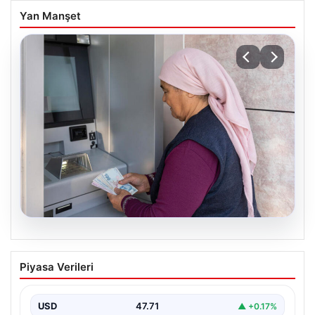
Yan Manşet
05.08.2026
Emekli maaşı ödemeleri ne zaman
Piyasa Verileri
yatacak? SGK, Bağ-Kur, Emekli Sandığı
maaş ödemeleri başladı
USD
47.71
▲ +0.17%