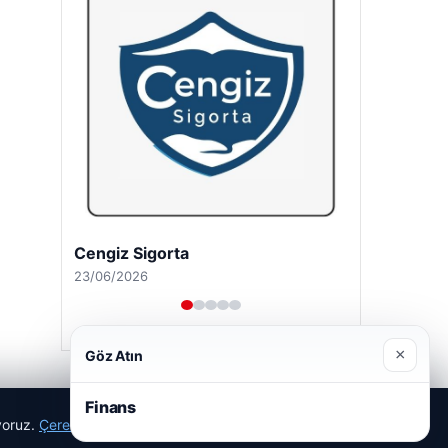
Cengiz Sigorta
23/06/2026
×
Göz Atın
Finans
ıyoruz.
Çerez Politikamız
Reddet
Kabul Et