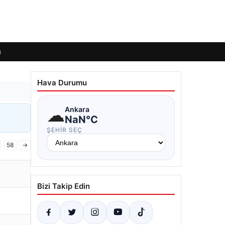
ı
Hava Durumu
☁
Ankara
NaN°C
ŞEHIR SEÇ
58
→
Bizi Takip Edin