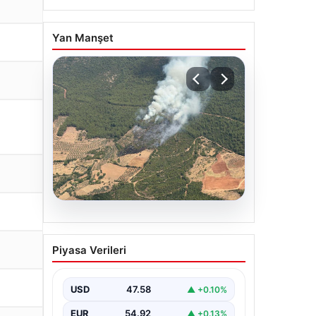
Yan Manşet
05.08.2026
Muğla Yatağan’da orman
Piyasa Verileri
yangını
USD
47.58
▲ +0.10%
EUR
54.92
▲ +0.13%