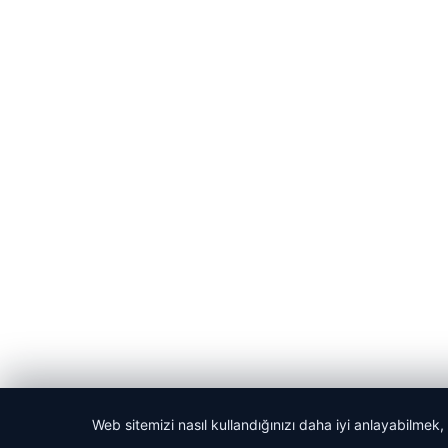
Web sitemizi nasıl kullandığınızı daha iyi anlayabilmek,
© 2026 Harika Haber – Son Dakika Haberler