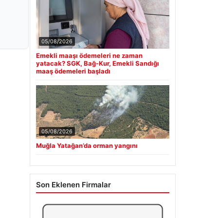
05/08/2026
Emekli maaşı ödemeleri ne zaman
yatacak? SGK, Bağ-Kur, Emekli Sandığı
maaş ödemeleri başladı
05/08/2026
Muğla Yatağan’da orman yangını
Son Eklenen Firmalar