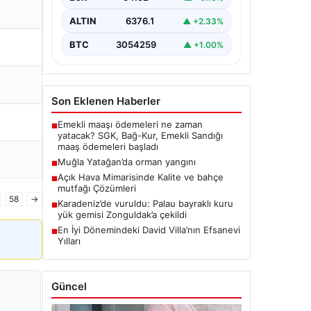
ALTIN
6376.1
▲ +2.33%
BTC
3054259
▲ +1.00%
Son Eklenen Haberler
Emekli maaşı ödemeleri ne zaman
■
yatacak? SGK, Bağ-Kur, Emekli Sandığı
maaş ödemeleri başladı
Muğla Yatağan’da orman yangını
■
Açık Hava Mimarisinde Kalite ve bahçe
■
mutfağı Çözümleri
58
→
Karadeniz’de vuruldu: Palau bayraklı kuru
■
yük gemisi Zonguldak’a çekildi
En İyi Dönemindeki David Villa’nın Efsanevi
■
Yılları
Güncel