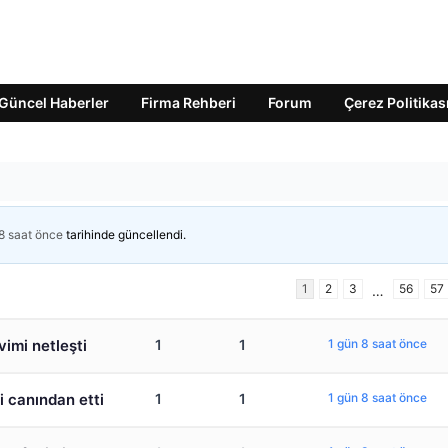
Güncel Haberler
Firma Rehberi
Forum
Çerez Politikas
8 saat önce
tarihinde güncellendi.
1
2
3
56
57
…
vimi netleşti
1
1
1 gün 8 saat önce
 canından etti
1
1
1 gün 8 saat önce