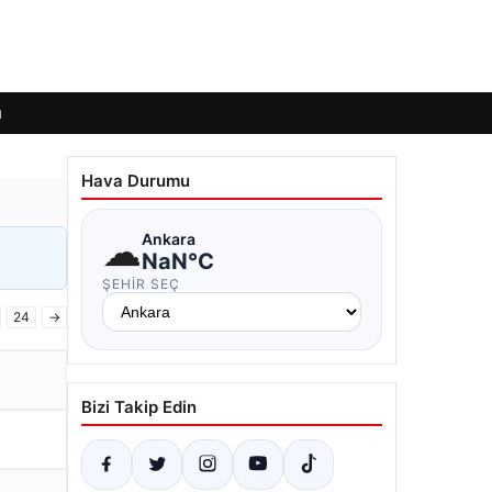
ı
Hava Durumu
☁
Ankara
NaN°C
ŞEHIR SEÇ
24
→
Bizi Takip Edin