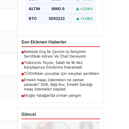
karşılaşınca…
ALTIN
6660.6
▲ +2.59%
BTC
3093222
▲ +1.06%
Son Eklenen Haberler
Kelebek.Org İle Çevrim içi İletişimin
■
Sertifikalı Adresi Ve Chat Deneyimi
Trabzonlu Teyze, Salah ile İlk Kez
■
Karşılaşınca Gözlerine İnanamadı
TÜGVA’dan çocuklar için meydan şenlikleri
■
Emekli maaşı ödemeleri ne zaman
■
yatacak? SGK, Bağ-Kur, Emekli Sandığı
maaş ödemeleri başladı
Muğla Yatağan’da orman yangını
■
Güncel