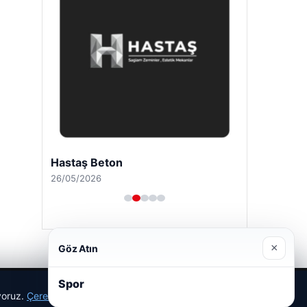
Hastaş Beton
26/05/2026
×
Göz Atın
Spor
ıyoruz.
Çerez Politikamız
Reddet
Kabul Et