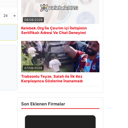
24
→
08/08/2026
Kelebek.Org İle Çevrim içi İletişimin
Sertifikalı Adresi Ve Chat Deneyimi
07/08/2026
Trabzonlu Teyze, Salah ile İlk Kez
Karşılaşınca Gözlerine İnanamadı
Son Eklenen Firmalar