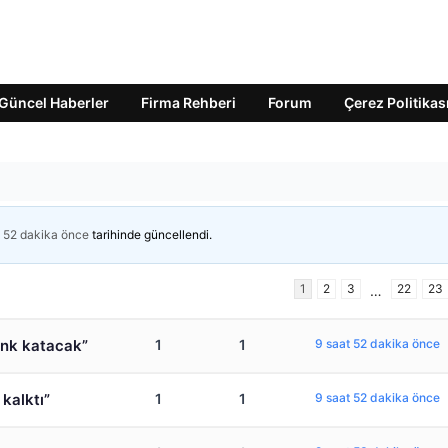
Güncel Haberler
Firma Rehberi
Forum
Çerez Politikas
t 52 dakika önce
tarihinde güncellendi.
1
2
3
22
23
…
enk katacak”
1
1
9 saat 52 dakika önce
kalktı”
1
1
9 saat 52 dakika önce