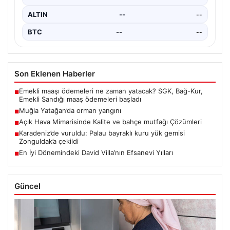
ALTIN
--
--
BTC
--
--
Son Eklenen Haberler
Emekli maaşı ödemeleri ne zaman yatacak? SGK, Bağ-Kur,
■
Emekli Sandığı maaş ödemeleri başladı
Muğla Yatağan’da orman yangını
■
Açık Hava Mimarisinde Kalite ve bahçe mutfağı Çözümleri
■
Karadeniz’de vuruldu: Palau bayraklı kuru yük gemisi
■
Zonguldak’a çekildi
En İyi Dönemindeki David Villa’nın Efsanevi Yılları
■
Güncel