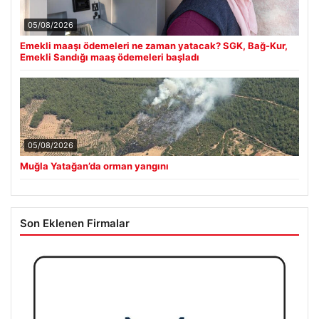
05/08/2026
Emekli maaşı ödemeleri ne zaman yatacak? SGK, Bağ-Kur,
Emekli Sandığı maaş ödemeleri başladı
05/08/2026
Muğla Yatağan’da orman yangını
Son Eklenen Firmalar