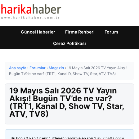
Güncel Haberler
Firma Rehberi
Forum
Çerez Politikası
Ana sayfa
›
Forumlar
›
Magazin
›
19 Mayıs Salı 2026 TV Yayın Akışı!
Bugün TV’de ne var? (TRT1, Kanal D, Show TV, Star, ATV, TV8)
19 Mayıs Salı 2026 TV Yayın
Akışı! Bugün TV’de ne var?
(TRT1, Kanal D, Show TV, Star,
ATV, TV8)
Bu konu 0 yanıt içerir, 1 izleyen vardır ve en son
2 ay 2 hafta önce