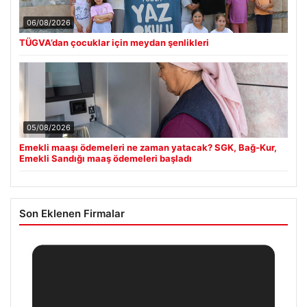
06/08/2026
TÜGVA’dan çocuklar için meydan şenlikleri
05/08/2026
Emekli maaşı ödemeleri ne zaman yatacak? SGK, Bağ-Kur,
Emekli Sandığı maaş ödemeleri başladı
Son Eklenen Firmalar