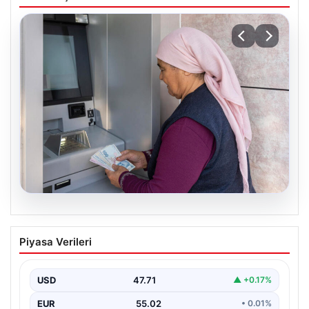
05.08.2026
Emekli maaşı ödemeleri ne zaman
Piyasa Verileri
yatacak? SGK, Bağ-Kur, Emekli Sandığı
maaş ödemeleri başladı
USD
47.71
▲ +0.17%
EUR
55.02
• 0.01%