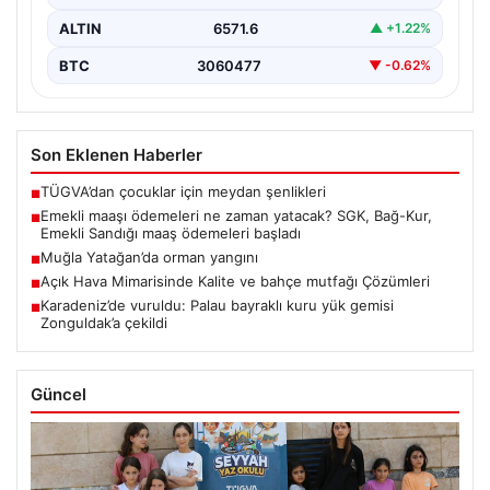
ALTIN
6571.6
▲ +1.22%
BTC
3060477
▼ -0.62%
Son Eklenen Haberler
TÜGVA’dan çocuklar için meydan şenlikleri
■
Emekli maaşı ödemeleri ne zaman yatacak? SGK, Bağ-Kur,
■
Emekli Sandığı maaş ödemeleri başladı
Muğla Yatağan’da orman yangını
■
Açık Hava Mimarisinde Kalite ve bahçe mutfağı Çözümleri
■
Karadeniz’de vuruldu: Palau bayraklı kuru yük gemisi
■
Zonguldak’a çekildi
Güncel