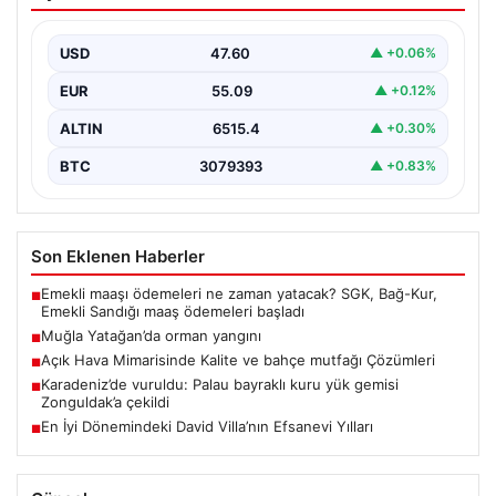
USD
47.60
▲ +0.06%
EUR
55.09
▲ +0.12%
ALTIN
6515.4
▲ +0.30%
BTC
3079393
▲ +0.83%
Son Eklenen Haberler
Emekli maaşı ödemeleri ne zaman yatacak? SGK, Bağ-Kur,
■
Emekli Sandığı maaş ödemeleri başladı
Muğla Yatağan’da orman yangını
■
Açık Hava Mimarisinde Kalite ve bahçe mutfağı Çözümleri
■
Karadeniz’de vuruldu: Palau bayraklı kuru yük gemisi
■
Zonguldak’a çekildi
En İyi Dönemindeki David Villa’nın Efsanevi Yılları
■