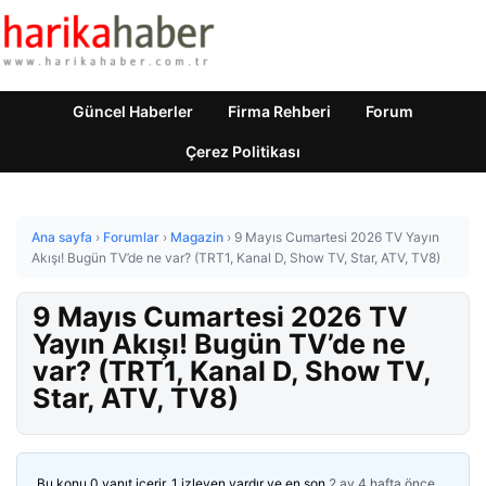
Güncel Haberler
Firma Rehberi
Forum
Çerez Politikası
Ana sayfa
›
Forumlar
›
Magazin
›
9 Mayıs Cumartesi 2026 TV Yayın
Akışı! Bugün TV’de ne var? (TRT1, Kanal D, Show TV, Star, ATV, TV8)
9 Mayıs Cumartesi 2026 TV
Yayın Akışı! Bugün TV’de ne
var? (TRT1, Kanal D, Show TV,
Star, ATV, TV8)
Bu konu 0 yanıt içerir, 1 izleyen vardır ve en son
2 ay 4 hafta önce