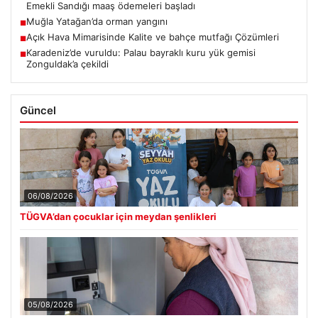
Emekli Sandığı maaş ödemeleri başladı
Muğla Yatağan’da orman yangını
■
Açık Hava Mimarisinde Kalite ve bahçe mutfağı Çözümleri
■
Karadeniz’de vuruldu: Palau bayraklı kuru yük gemisi
■
Zonguldak’a çekildi
Güncel
06/08/2026
TÜGVA’dan çocuklar için meydan şenlikleri
05/08/2026