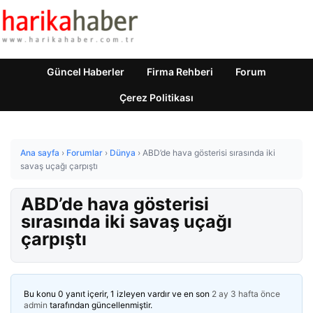
Güncel Haberler
Firma Rehberi
Forum
Çerez Politikası
Ana sayfa
›
Forumlar
›
Dünya
›
ABD’de hava gösterisi sırasında iki
savaş uçağı çarpıştı
ABD’de hava gösterisi
sırasında iki savaş uçağı
çarpıştı
Bu konu 0 yanıt içerir, 1 izleyen vardır ve en son
2 ay 3 hafta önce
admin
tarafından güncellenmiştir.