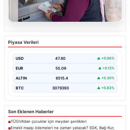
05.08.2026
Emekli maaşı ödemeleri ne zaman
Piyasa Verileri
yatacak? SGK, Bağ-Kur, Emekli Sandığı
maaş ödemeleri başladı
USD
47.60
▲ +0.06%
EUR
55.09
▲ +0.12%
ALTIN
6515.4
▲ +0.30%
BTC
3079393
▲ +0.83%
Son Eklenen Haberler
TÜGVA’dan çocuklar için meydan şenlikleri
■
Emekli maaşı ödemeleri ne zaman yatacak? SGK, Bağ-Kur,
■