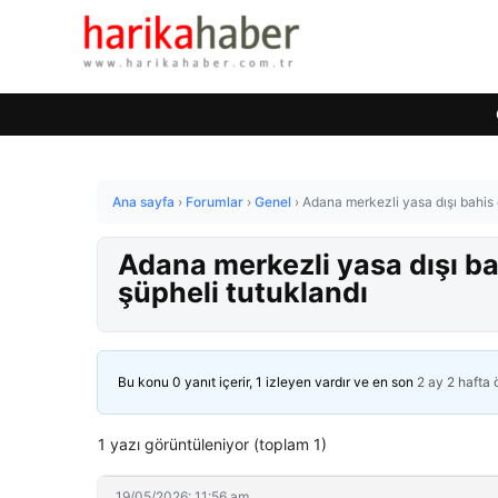
Ana sayfa
›
Forumlar
›
Genel
›
Adana merkezli yasa dışı bahis
Adana merkezli yasa dışı 
şüpheli tutuklandı
Bu konu 0 yanıt içerir, 1 izleyen vardır ve en son
2 ay 2 hafta
1 yazı görüntüleniyor (toplam 1)
19/05/2026: 11:56 am