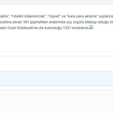
his”, “nitelikli dolandırıcılık”, “rüşvet” ve “kara para aklama” suçların
altına alınan 161 şüpheliden aralarında suç örgütü elebaşı olduğu ö
Rasim Ozan Kütahyalı’nın da bulunduğu 135’i tutuklandı.