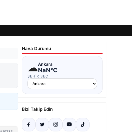
ı
Hava Durumu
☁
Ankara
NaN°C
ŞEHIR SEÇ
Bizi Takip Edin
#19733