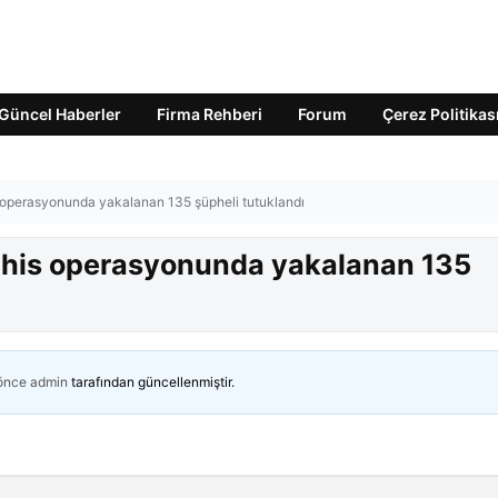
Güncel Haberler
Firma Rehberi
Forum
Çerez Politikas
 operasyonunda yakalanan 135 şüpheli tutuklandı
bahis operasyonunda yakalanan 135
 önce
admin
tarafından güncellenmiştir.