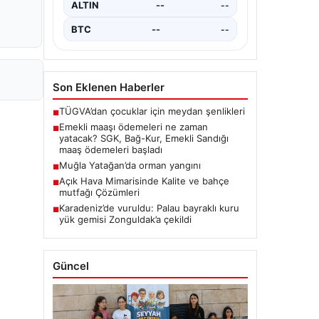
ALTIN
--
--
BTC
--
--
Son Eklenen Haberler
TÜGVA’dan çocuklar için meydan şenlikleri
■
Emekli maaşı ödemeleri ne zaman
■
yatacak? SGK, Bağ-Kur, Emekli Sandığı
maaş ödemeleri başladı
Muğla Yatağan’da orman yangını
■
Açık Hava Mimarisinde Kalite ve bahçe
■
mutfağı Çözümleri
Karadeniz’de vuruldu: Palau bayraklı kuru
■
yük gemisi Zonguldak’a çekildi
Güncel