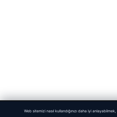
© 2026 Harika Haber – Son Dakika Haberler
Web sitemizi nasıl kullandığınızı daha iyi anlayabilmek,