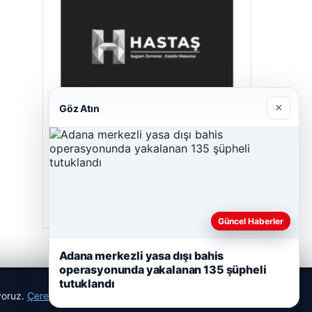
×
Göz Atın
Hastaş Beton
26/05/2026
Güncel Haberler
Adana merkezli yasa dışı bahis
operasyonunda yakalanan 135 şüpheli
tutuklandı
ıyoruz.
Çerez Politikamız
Reddet
Kabul Et