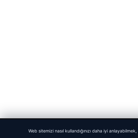
© 2026 Harika Haber – Son Dakika Haberler
Web sitemizi nasıl kullandığınızı daha iyi anlayabilmek,