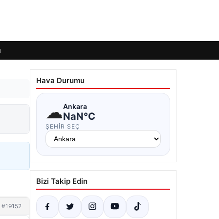
ı
Hava Durumu
☁
Ankara
NaN°C
ŞEHIR SEÇ
Bizi Takip Edin
#19152