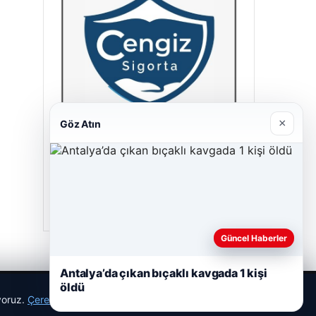
×
Göz Atın
Cengiz Sigorta
23/06/2026
Güncel Haberler
Antalya’da çıkan bıçaklı kavgada 1 kişi
öldü
ıyoruz.
Çerez Politikamız
Reddet
Kabul Et