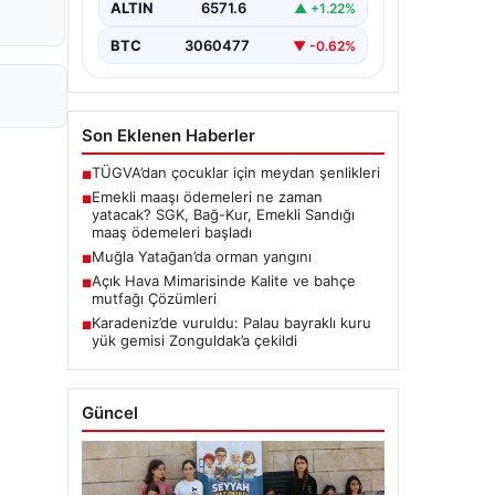
ALTIN
6571.6
▲ +1.22%
BTC
3060477
▼ -0.62%
Son Eklenen Haberler
TÜGVA’dan çocuklar için meydan şenlikleri
■
Emekli maaşı ödemeleri ne zaman
■
yatacak? SGK, Bağ-Kur, Emekli Sandığı
maaş ödemeleri başladı
Muğla Yatağan’da orman yangını
■
Açık Hava Mimarisinde Kalite ve bahçe
■
mutfağı Çözümleri
Karadeniz’de vuruldu: Palau bayraklı kuru
■
yük gemisi Zonguldak’a çekildi
Güncel