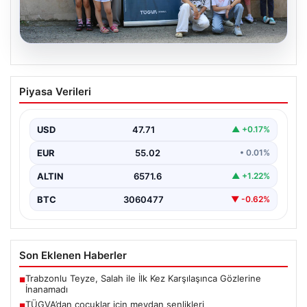
06.08.2026
TÜGVA’dan çocuklar için meydan
Piyasa Verileri
şenlikleri
USD
47.71
▲ +0.17%
EUR
55.02
• 0.01%
ALTIN
6571.6
▲ +1.22%
BTC
3060477
▼ -0.62%
Son Eklenen Haberler
Trabzonlu Teyze, Salah ile İlk Kez Karşılaşınca Gözlerine
■
İnanamadı
TÜGVA’dan çocuklar için meydan şenlikleri
■