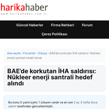
Güncel Haberler
Firma Rehberi
Forum
Çerez Politikası
Ana sayfa
›
Forumlar
›
Dünya
›
BAE’de korkutan İHA saldırısı: Nükleer
enerji santrali hedef alındı
BAE’de korkutan İHA saldırısı:
Nükleer enerji santrali hedef
alındı
Bu konu 0 yanıt içerir, 1 izleyen vardır ve en son
2 ay 3 hafta önce
admin
tarafından güncellenmiştir.