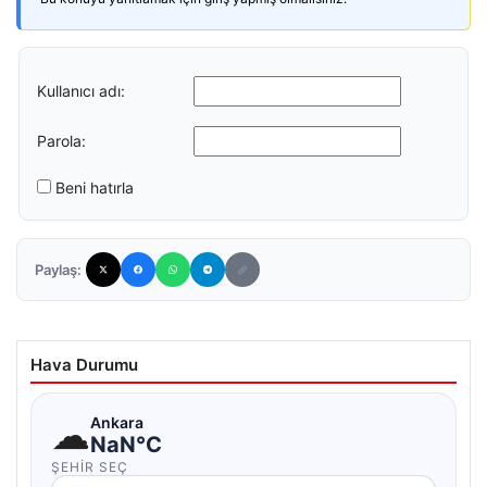
Kullanıcı adı:
Parola:
Beni hatırla
Paylaş:
Hava Durumu
☁
Ankara
NaN°C
ŞEHIR SEÇ