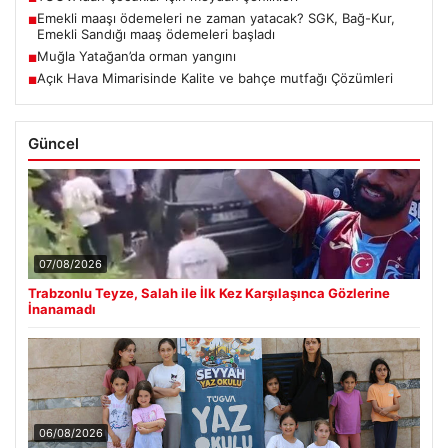
Emekli maaşı ödemeleri ne zaman yatacak? SGK, Bağ-Kur,
■
Emekli Sandığı maaş ödemeleri başladı
Muğla Yatağan’da orman yangını
■
Açık Hava Mimarisinde Kalite ve bahçe mutfağı Çözümleri
■
Güncel
07/08/2026
Trabzonlu Teyze, Salah ile İlk Kez Karşılaşınca Gözlerine
İnanamadı
06/08/2026