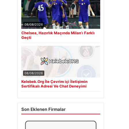
08/08/2026
Chelsea, Hazırlık Maçında Milan’ı Farklı
Geçti
08/08/2026
Kelebek.Org İle Çevrim içi İletişimin
Sertifikalı Adresi Ve Chat Deneyimi
Son Eklenen Firmalar