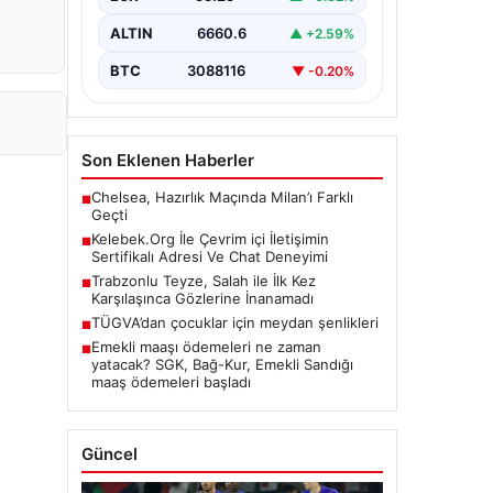
etmektedir. Günümüzde…
ALTIN
6660.6
▲ +2.59%
BTC
3088116
▼ -0.20%
Son Eklenen Haberler
Chelsea, Hazırlık Maçında Milan’ı Farklı
■
Geçti
Kelebek.Org İle Çevrim içi İletişimin
■
Sertifikalı Adresi Ve Chat Deneyimi
Trabzonlu Teyze, Salah ile İlk Kez
■
Karşılaşınca Gözlerine İnanamadı
TÜGVA’dan çocuklar için meydan şenlikleri
■
Emekli maaşı ödemeleri ne zaman
■
yatacak? SGK, Bağ-Kur, Emekli Sandığı
maaş ödemeleri başladı
Güncel