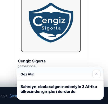
Cengiz Sigorta
23/06/2026
×
Göz Atın
Bahreyn, ebola salgını nedeniyle 3 Afrika
ülkesinden girişleri durdurdu
ıyoruz.
Çerez Politikamız
Reddet
Kabul Et