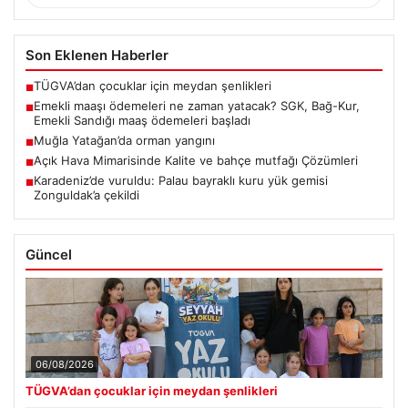
Son Eklenen Haberler
TÜGVA’dan çocuklar için meydan şenlikleri
■
Emekli maaşı ödemeleri ne zaman yatacak? SGK, Bağ-Kur,
■
Emekli Sandığı maaş ödemeleri başladı
Muğla Yatağan’da orman yangını
■
Açık Hava Mimarisinde Kalite ve bahçe mutfağı Çözümleri
■
Karadeniz’de vuruldu: Palau bayraklı kuru yük gemisi
■
Zonguldak’a çekildi
Güncel
06/08/2026
TÜGVA’dan çocuklar için meydan şenlikleri