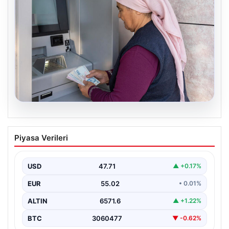
05.08.2026
Emekli maaşı ödemeleri ne zaman
Piyasa Verileri
yatacak? SGK, Bağ-Kur, Emekli Sandığı
maaş ödemeleri başladı
USD
47.71
▲ +0.17%
EUR
55.02
• 0.01%
ALTIN
6571.6
▲ +1.22%
BTC
3060477
▼ -0.62%