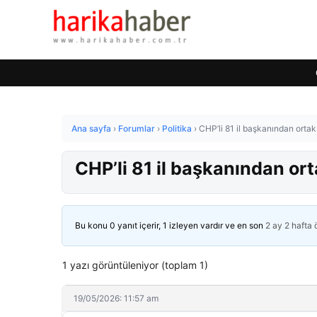
Ana sayfa
›
Forumlar
›
Politika
›
CHP’li 81 il başkanından orta
CHP’li 81 il başkanından or
Bu konu 0 yanıt içerir, 1 izleyen vardır ve en son
2 ay 2 hafta
1 yazı görüntüleniyor (toplam 1)
19/05/2026: 11:57 am