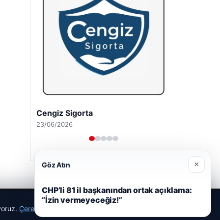
Cengiz Sigorta
23/06/2026
×
Göz Atın
CHP’li 81 il başkanından ortak açıklama:
“İzin vermeyeceğiz!”
ıyoruz.
Çerez Politikamız
Reddet
Kabul Et