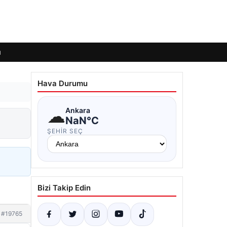
ı
Hava Durumu
☁
Ankara
NaN°C
ŞEHIR SEÇ
Bizi Takip Edin
#19765