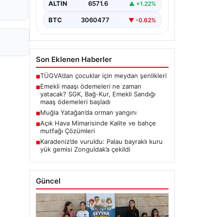
ALTIN
6571.6
▲ +1.22%
BTC
3060477
▼ -0.62%
Son Eklenen Haberler
TÜGVA’dan çocuklar için meydan şenlikleri
■
Emekli maaşı ödemeleri ne zaman
■
yatacak? SGK, Bağ-Kur, Emekli Sandığı
maaş ödemeleri başladı
Muğla Yatağan’da orman yangını
■
Açık Hava Mimarisinde Kalite ve bahçe
■
mutfağı Çözümleri
Karadeniz’de vuruldu: Palau bayraklı kuru
■
yük gemisi Zonguldak’a çekildi
Güncel