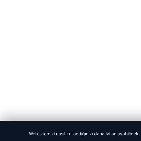
© 2026 Harika Haber – Son Dakika Haberler
Web sitemizi nasıl kullandığınızı daha iyi anlayabilmek,