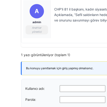
CHP’li 81 il başkanı, kadın siyaset
A
Açıklamada, “Sefil saldırıların he
ve onurunu savunmayı görev biliyo
admin
Anahtar
yönetici
1 yazı görüntüleniyor (toplam 1)
Bu konuyu yanıtlamak için giriş yapmış olmalısınız.
Kullanıcı adı:
Parola: