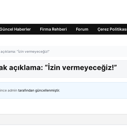
Güncel Haberler
Firma Rehberi
Forum
Çerez Politikas
k açıklama: “İzin vermeyeceğiz!”
tak açıklama: “İzin vermeyeceğiz!”
 önce
admin
tarafından güncellenmiştir.