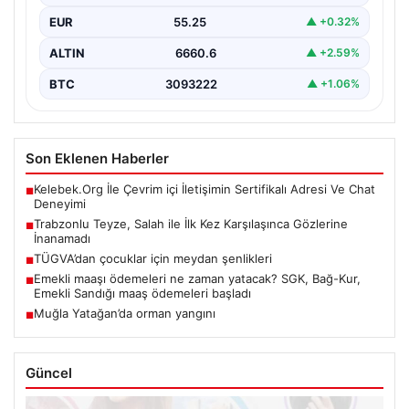
EUR
55.25
▲ +0.32%
ALTIN
6660.6
▲ +2.59%
BTC
3093222
▲ +1.06%
Son Eklenen Haberler
Kelebek.Org İle Çevrim içi İletişimin Sertifikalı Adresi Ve Chat
■
Deneyimi
Trabzonlu Teyze, Salah ile İlk Kez Karşılaşınca Gözlerine
■
İnanamadı
TÜGVA’dan çocuklar için meydan şenlikleri
■
Emekli maaşı ödemeleri ne zaman yatacak? SGK, Bağ-Kur,
■
Emekli Sandığı maaş ödemeleri başladı
Muğla Yatağan’da orman yangını
■
Güncel