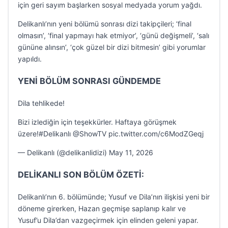
için geri sayım başlarken sosyal medyada yorum yağdı.
Delikanlı’nın yeni bölümü sonrası dizi takipçileri; ‘final
olmasın’, ‘final yapmayı hak etmiyor’, ‘günü değişmeli’, ‘salı
gününe alınsın’, ‘çok güzel bir dizi bitmesin’ gibi yorumlar
yapıldı.
YENİ BÖLÜM SONRASI GÜNDEMDE
Dila tehlikede!
Bizi izlediğin için teşekkürler. Haftaya görüşmek
üzere!#Delikanlı @ShowTV pic.twitter.com/c6ModZGeqj
— Delikanlı (@delikanlidizi) May 11, 2026
DELİKANLI SON BÖLÜM ÖZETİ:
Delikanlı’nın 6. bölümünde; Yusuf ve Dila’nın ilişkisi yeni bir
döneme girerken, Hazan geçmişe saplanıp kalır ve
Yusuf’u Dila’dan vazgeçirmek için elinden geleni yapar.