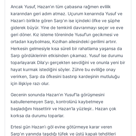
Ancak Yusuf, Hazan’ın tüm çabasına rağmen evlilik
kararından geri adım atmaz. Uçurum kenarında Yusuf ve
Hazan’ı birlikte gören Sarp’ın ise içindeki öfke ve şüphe
giderek büyür. Yine de temkinli davranmayı seçer ve eve
geri döner. Kız isteme töreninde Yusuf’un gecikmesi ve
ortadan kaybolması, Kızılhan ailesindeki gerilimi artırır.
Herkesin gelmesiyle kısa süreli bir rahatlama yaşansa da
Sarp gördüklerinin etkisinden çıkamaz. Yusuf ise durumu
toparlayarak Dila’yı gerçekten sevdiğini ve onunla yeni bir
hayat kurmak istediğini söyler. Zühre bu evliliğe onay
verirken, Sarp da öfkesini bastırıp kardeşinin mutluluğu
için ilişkiye razı olur.
Gecenin sonunda Hazan’ın Yusuf’la görüşmesini
kabullenemeyen Sarp, kontrolünü kaybetmeye
başladığını hissettirir ve Hazan’la yüzleşir.. Hazan çok
korksa da durumu toparlar.
Ertesi gün Hazan’ı göl evine götürmeye karar veren
Sarp’ın yanında taşıdığı tüfek ve üstü kapalı tehditleri