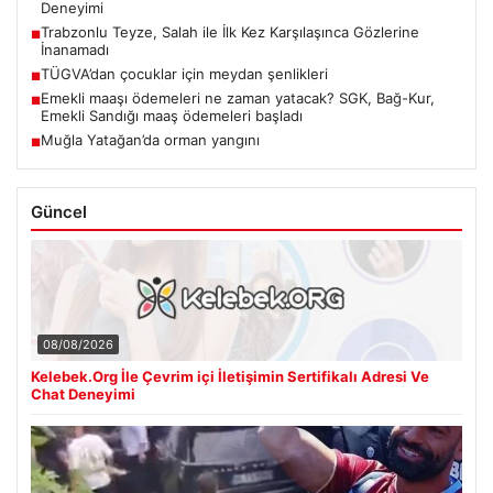
Deneyimi
Trabzonlu Teyze, Salah ile İlk Kez Karşılaşınca Gözlerine
■
İnanamadı
TÜGVA’dan çocuklar için meydan şenlikleri
■
Emekli maaşı ödemeleri ne zaman yatacak? SGK, Bağ-Kur,
■
Emekli Sandığı maaş ödemeleri başladı
Muğla Yatağan’da orman yangını
■
Güncel
08/08/2026
Kelebek.Org İle Çevrim içi İletişimin Sertifikalı Adresi Ve
Chat Deneyimi