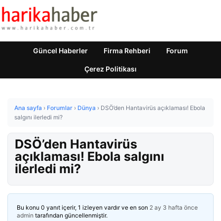
Güncel Haberler
Firma Rehberi
Forum
Çerez Politikası
Ana sayfa
›
Forumlar
›
Dünya
›
DSÖ’den Hantavirüs açıklaması! Ebola
salgını ilerledi mi?
DSÖ’den Hantavirüs
açıklaması! Ebola salgını
ilerledi mi?
Bu konu 0 yanıt içerir, 1 izleyen vardır ve en son
2 ay 3 hafta önce
admin
tarafından güncellenmiştir.