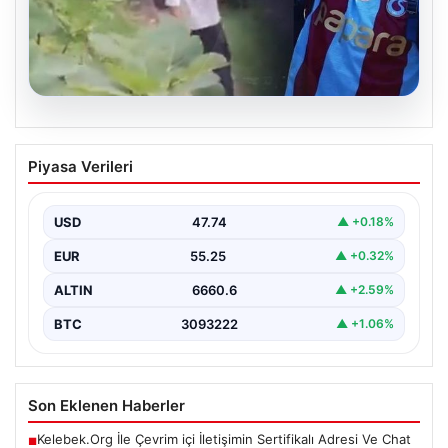
07.08.2026
Trabzonlu Teyze, Salah ile İlk Kez
Piyasa Verileri
Karşılaşınca Gözlerine İnanamadı
Trabzon'un renkli sokaklarından birinde yaşlı bir teyze,
dünyaca ünlü futbolcu Mohamed Salah ile karşılaşınca…
USD
47.74
▲ +0.18%
EUR
55.25
▲ +0.32%
ALTIN
6660.6
▲ +2.59%
BTC
3093222
▲ +1.06%
Son Eklenen Haberler
Kelebek.Org İle Çevrim içi İletişimin Sertifikalı Adresi Ve Chat
■