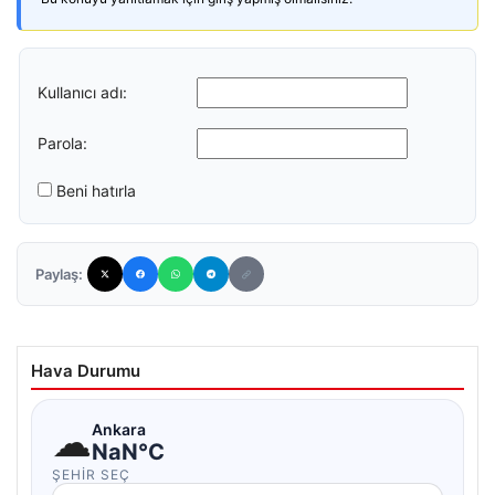
Kullanıcı adı:
Parola:
Beni hatırla
Paylaş:
Hava Durumu
☁
Ankara
NaN°C
ŞEHIR SEÇ