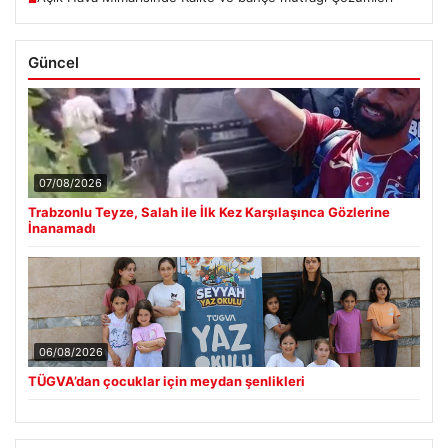
Güncel
07/08/2026
Trabzonlu Teyze, Salah ile İlk Kez Karşılaşınca Gözlerine
İnanamadı
06/08/2026
TÜGVA’dan çocuklar için meydan şenlikleri