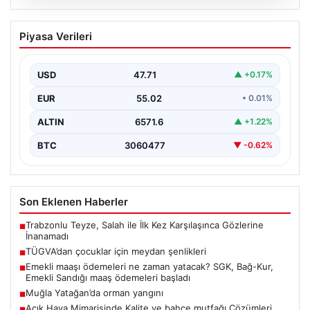
06.08.2026
TÜGVA’dan çocuklar için meydan
Piyasa Verileri
şenlikleri
USD
47.71
▲ +0.17%
EUR
55.02
• 0.01%
ALTIN
6571.6
▲ +1.22%
BTC
3060477
▼ -0.62%
Son Eklenen Haberler
Trabzonlu Teyze, Salah ile İlk Kez Karşılaşınca Gözlerine
■
İnanamadı
TÜGVA’dan çocuklar için meydan şenlikleri
■
Emekli maaşı ödemeleri ne zaman yatacak? SGK, Bağ-Kur,
■
Emekli Sandığı maaş ödemeleri başladı
Muğla Yatağan’da orman yangını
■
Açık Hava Mimarisinde Kalite ve bahçe mutfağı Çözümleri
■