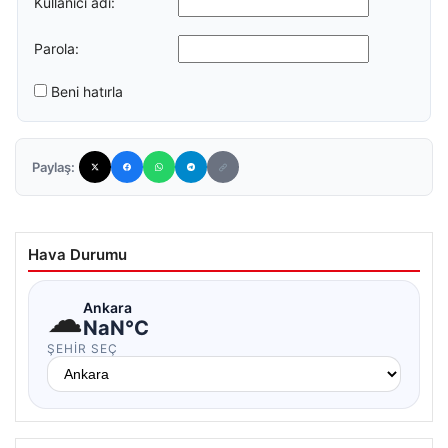
Kullanıcı adı:
Parola:
Beni hatırla
Paylaş:
Hava Durumu
☁
Ankara
NaN°C
ŞEHIR SEÇ