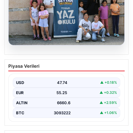
06.08.2026
TÜGVA’dan çocuklar için meydan
Piyasa Verileri
şenlikleri
USD
47.74
▲ +0.18%
EUR
55.25
▲ +0.32%
ALTIN
6660.6
▲ +2.59%
BTC
3093222
▲ +1.06%