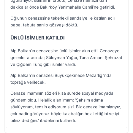
uğurlanıyor. Balkan’ın tabutu, cenaze namazından
dakikalar önce Bakırköy Yenimahalle Camii’ne getirildi.
Oğlunun cenazesine tekerlekli sandalye ile katılan acılı
baba, tabuta sarılıp gözyaşı döktü.
ÜNLÜ İSİMLER KATILDI
Alp Balkan’ın cenazesine ünlü isimler akın etti. Cenazeye
gelenler arasında; Süleyman Yağcı, Tuna Arman, Şehrazat
ve Çiğdem Tunç gibi isimler vardı.
Alp Balkan’ın cenazesi Büyükçekmece Mezarlığı’nda
toprağa verilecek.
Cenaze imamının sözleri kısa sürede sosyal medyada
gündem oldu. Helallik alan imam; ‘Şahsım adıma
söylüyorum, tenzih ediyorum sizi. Biz cenaze imamlarıyız,
çok nadir görüyoruz böyle kalabalığın helal ettiğini ve iyi
biliriz dediğini.’ ifadelerini kullandı.