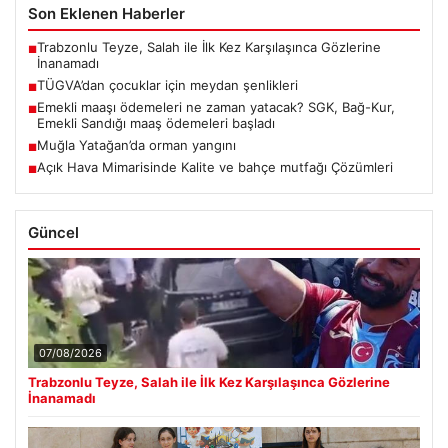
Son Eklenen Haberler
Trabzonlu Teyze, Salah ile İlk Kez Karşılaşınca Gözlerine
■
İnanamadı
TÜGVA’dan çocuklar için meydan şenlikleri
■
Emekli maaşı ödemeleri ne zaman yatacak? SGK, Bağ-Kur,
■
Emekli Sandığı maaş ödemeleri başladı
Muğla Yatağan’da orman yangını
■
Açık Hava Mimarisinde Kalite ve bahçe mutfağı Çözümleri
■
Güncel
07/08/2026
Trabzonlu Teyze, Salah ile İlk Kez Karşılaşınca Gözlerine
İnanamadı