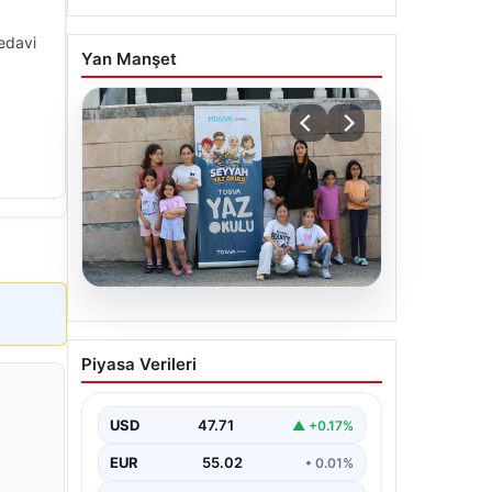
tedavi
Yan Manşet
06.08.2026
TÜGVA’dan çocuklar için
Piyasa Verileri
meydan şenlikleri
USD
47.71
▲ +0.17%
EUR
55.02
• 0.01%