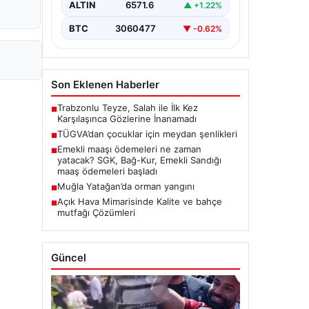
ALTIN
6571.6
▲ +1.22%
BTC
3060477
▼ -0.62%
Son Eklenen Haberler
Trabzonlu Teyze, Salah ile İlk Kez
■
Karşılaşınca Gözlerine İnanamadı
TÜGVA’dan çocuklar için meydan şenlikleri
■
Emekli maaşı ödemeleri ne zaman
■
yatacak? SGK, Bağ-Kur, Emekli Sandığı
maaş ödemeleri başladı
Muğla Yatağan’da orman yangını
■
Açık Hava Mimarisinde Kalite ve bahçe
■
mutfağı Çözümleri
Güncel