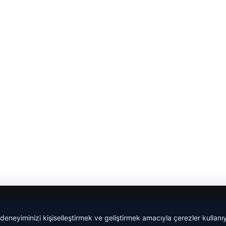
 deneyiminizi kişiselleştirmek ve geliştirmek amacıyla çerezler kullan
Yeminli Tercüme Bürosu
|
Malta Dil Okulu
|
lemagrup.com.t