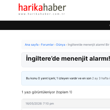
Ana sayfa
›
Forumlar
›
Dünya
›
İngiltere’de menenjit alarmı! Bi
İngiltere’de menenjit alarmı
Bu konu 0 yanıt içerir, 1 izleyen vardır ve en son
2 ay 3 hafta
1 yazı görüntüleniyor (toplam 1)
16/05/2026: 7:10 pm