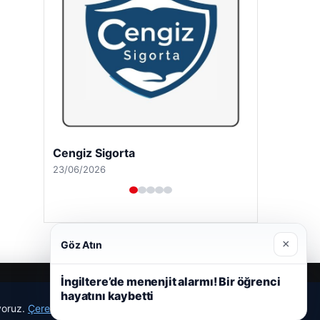
Cengiz Sigorta
23/06/2026
×
Göz Atın
İngiltere’de menenjit alarmı! Bir öğrenci
hayatını kaybetti
ıyoruz.
Çerez Politikamız
Reddet
Kabul Et
r