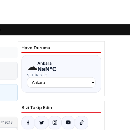
ı
Hava Durumu
☁
Ankara
NaN°C
ŞEHIR SEÇ
Bizi Takip Edin
#19213